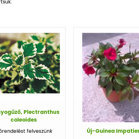
rtsuk.
yogűző, Plectranthus
coleoides
Új-Guinea Impatie
őrendelést felveszünk