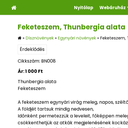
Nyitólap
Webáruház
Feketeszem, Thunbergia alata
»
Dísznövények
»
Egynyári növények
»
Feketeszem, 
Érdeklődés
Cikkszám: BN008
Ár:
1 000 Ft
Thunbergia alata
Feketeszem
A feketeszem egynyári virág meleg, napos, széltől
A földjét tartsuk mindig nedvesen,
Időnként permetezzük a leveleit, főképpen meleg
csökkenthetjük az atkák megjelenésének kockáz