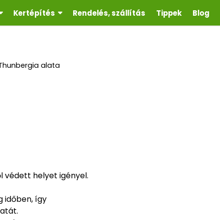
Kertépítés
Rendelés, szállítás
Tippek
Blog
Thunbergia alata
 védett helyet igényel.
 időben, így
atát.