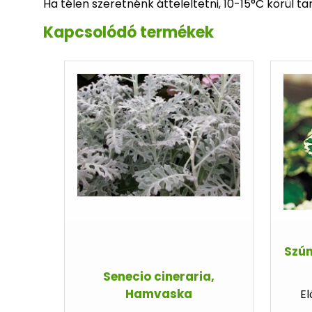
Ha télen szeretnénk átteleltetni, 10-15°C körül ta
Kapcsolódó termékek
Szún
Senecio cineraria,
Hamvaska
El