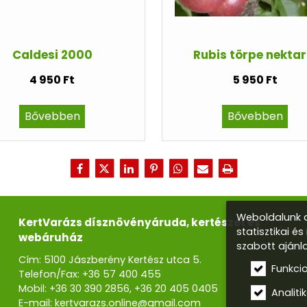
Caldesi 2000
Rubis törpe nektar
4 950 Ft
5 950 Ft
Bővebben
Bővebben
Weboldalunk a
KertVarázs dísznövényáruda, kertészet és
statisztikai é
webáruház
szabott ajánl
Cím: 5100 Jászberény Kertész utca 5.
Funkci
Telefon/Fax:
+36 57 400 455
Mobil:
+36 30 390 2856
,
+36 20 405 0405
Analitik
E-mail:
kertvarazs.online@gmail.com