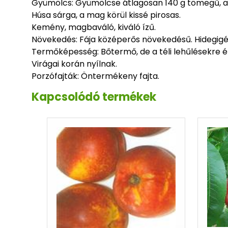
Gyümölcs: Gyümölcse átlagosan 140 g tömegű, a
Húsa sárga, a mag körül kissé pirosas.
Kemény, magbaváló, kiváló ízű.
Növekedés: Fája középerős növekedésű. Hidegigé
Termőképesség: Bőtermő, de a téli lehűlésekre é
Virágai korán nyílnak.
Porzófajták: Öntermékeny fajta.
Kapcsolódó termékek