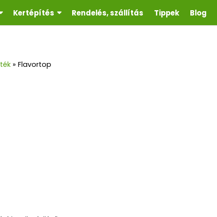
Kertépítés
Rendelés, szállítás
Tippek
Blog
ték
»
Flavortop