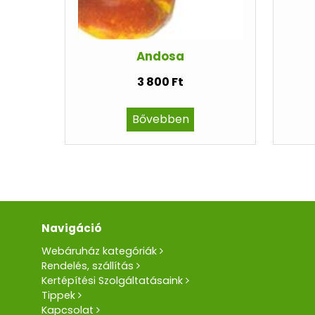
Andosa
3 800 Ft
Bővebben
Navigáció
Webáruház kategóriák
Rendelés, szállítás
Kertépítési Szolgáltatásaink
Tippek
Kapcsolat