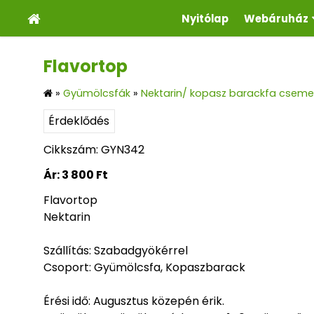
Nyitólap
Webáruház
Flavortop
»
Gyümölcsfák
»
Nektarin/ kopasz barackfa cseme
Érdeklődés
Cikkszám: GYN342
Ár:
3 800 Ft
Flavortop
Nektarin
Szállítás: Szabadgyökérrel
Csoport: Gyümölcsfa, Kopaszbarack
Érési idő: Augusztus közepén érik.