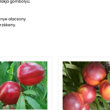
lakja gömbölyű.
nye alacsony.
rzékeny.