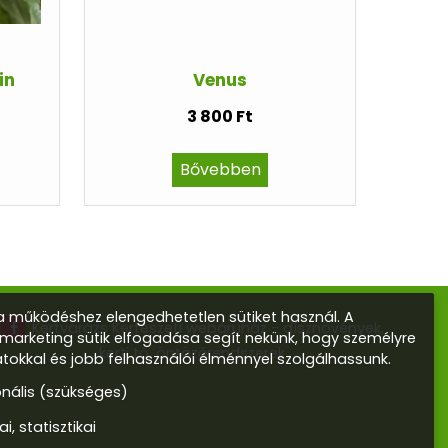
in
Venus
3 800 Ft
Bővebben
 működéshez elengedhetetlen sütiket használ. A
Kertvarázs Kertészeti webáruház - dísznövények,
s marketing sütik elfogadása segít nekünk, hogy személyre
kerti tó, öntözőrendszerek
atokkal és jobb felhasználói élménnyel szolgálhassunk.
onális (szükséges)
ai, statisztikai