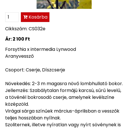
Kosárba
Cikkszám: CS032e
Ár:
2 100 Ft
Forsythia x intermedia Lynwood
Aranyvessző
Csoport: Cserje, Díszcserje
Növekedés: 2-3 m magasra növő lombhullató bokor.
Jellemzés: Szabálytalan formájú karcsú, sűrű levelű,
a tövénél bokrosodó cserje, amelynek levélszíne
középzöld.
Virágai sárga színűek március-áprilisban a vesszők
teljes hosszában nyílnak.
Szoliternek, illetve nyíratlan vagy nyírt sövénynek is