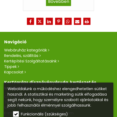
Bővebben
Navigáció
Webáruház kategóriák
Rendelés, szállítás
Kertépítési Szolgáltatásaink
Tippek
Kapcsolat
KertVarázs dísznövényáruda, kertészet és
webáruház
Weboldalunk a működéshez elengedhetetlen sütiket
használ. A statisztikai és marketing sütik elfogadása
Cím: 5100 Jászberény Kertész utca 5.
segít nekünk, hogy személyre szabott ajánlatokkal és
Telefon/Fax:
+36 57 400 455
jobb felhasználói élménnyel szolgálhassunk.
Mobil:
+36 30 390 2856
,
+36 20 405 0405
E-mail:
kertvarazs.online@gmail.com
Funkcionális (szükséges)