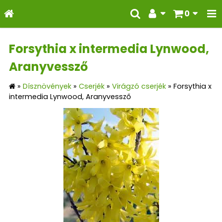
0
Forsythia x intermedia Lynwood,
Aranyvessző
»
Dísznövények
»
Cserjék
»
Virágzó cserjék
»
Forsythia x
intermedia Lynwood, Aranyvessző