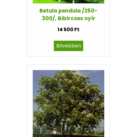
Betula pendula /250-
300/, Bibircses nyír
14 500 Ft
Bővebben