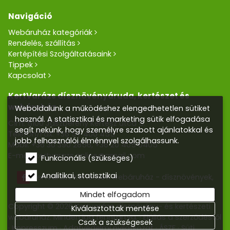
Navigáció
Webáruház kategóriák
Rendelés, szállítás
Kertépítési Szolgáltatásaink
Tippek
Kapcsolat
KertVarázs dísznövényáruda, kertészet és
webáruház
Weboldalunk a működéshez elengedhetetlen sütiket
használ. A statisztikai és marketing sütik elfogadása
Cím: 5100 Jászberény Kertész utca 5.
segít nekünk, hogy személyre szabott ajánlatokkal és
Telefon/Fax:
+36 57 400 455
jobb felhasználói élménnyel szolgálhassunk.
Mobil:
+36 30 390 2856
,
+36 20 405 0405
E-mail:
kertvarazs.online@gmail.com
Funkcionális (szükséges)
Analitikai, statisztikai
Kertvarázs Kertészeti webáruház - dísznövények,
kerti tó, öntözőrendszerek
Mindet elfogadom
Copyright © 2026 Kertvarázs dísznövény- és kertészeti
Kiválasztottak mentése
webáruház. Minden jog fenntartva.
Elállás a szerződéstől
Csak a szükségesek
Impresszum
Adatvédelmi nyilatkozat
ÁSZF
Süti