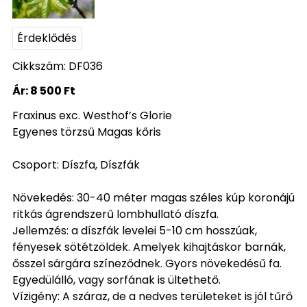
Érdeklődés
Cikkszám: DF036
Ár:
8 500 Ft
Fraxinus exc. Westhof’s Glorie
Egyenes törzsű Magas kőris
Csoport: Díszfa, Díszfák
Növekedés: 30-40 méter magas széles kúp koronájú
ritkás ágrendszerű lombhullató díszfa.
Jellemzés: a díszfák levelei 5-10 cm hosszúak,
fényesek sötétzöldek. Amelyek kihajtáskor barnák,
ősszel sárgára színeződnek. Gyors növekedésű fa.
Egyedülálló, vagy sorfának is ültethető.
Vízigény: A száraz, de a nedves területeket is jól tűrő