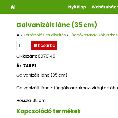
Nyitólap
Webáruház
Galvanizált lánc (35 cm)
»
Kertápolás és díszítés
»
Függőkosarak, kókuszkosa
Kosárba
Cikkszám: 6070140
Ár:
745 Ft
Galvanizált lánc (35 cm)
Galvanizált lánc - függőkosarakhoz, virágtartóho
Hossza: 35 cm.
Kapcsolódó termékek