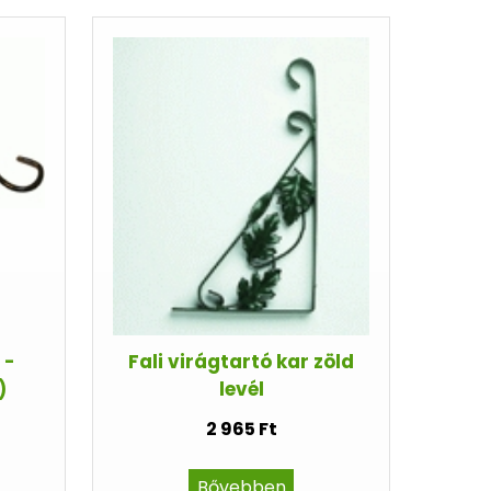
 -
Fali virágtartó kar zöld
)
levél
2 965 Ft
Bővebben