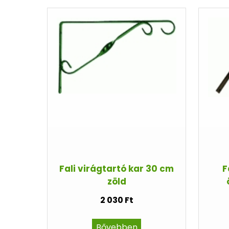
Fali virágtartó kar 30 cm
F
zöld
2 030 Ft
Bővebben