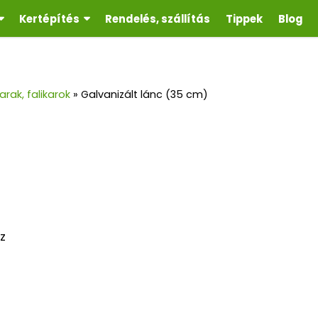
Kertépítés
Rendelés, szállítás
Tippek
Blog
rak, falikarok
»
Galvanizált lánc (35 cm)
z