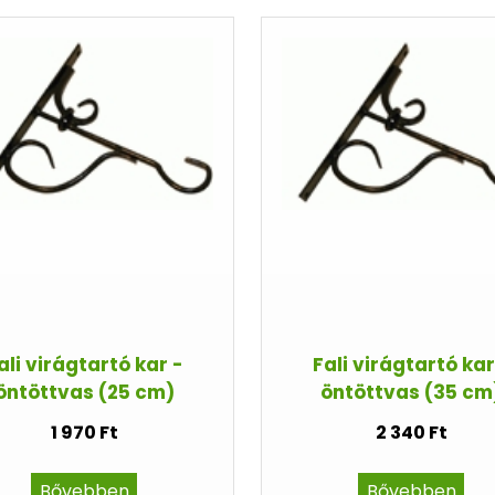
ali virágtartó kar -
Fali virágtartó kar
öntöttvas (25 cm)
öntöttvas (35 cm
1 970 Ft
2 340 Ft
Bővebben
Bővebben