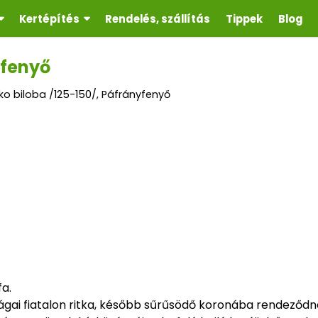
Kertépítés
Rendelés, szállítás
Tippek
Blog
yfenyő
ko biloba /125-150/, Páfrányfenyő
a.
alágai fiatalon ritka, később sűrűsödő koronába rendeződn