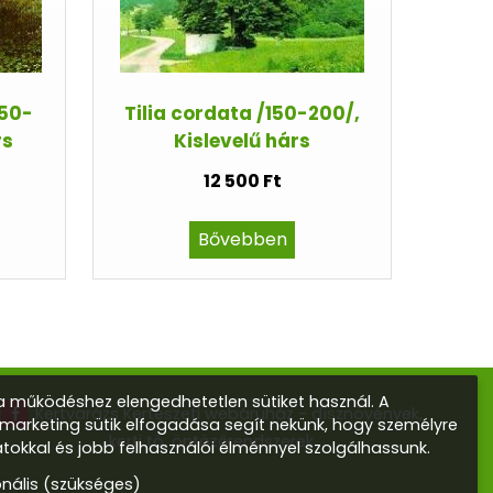
150-
Tilia cordata /150-200/,
rs
Kislevelű hárs
12 500 Ft
Bővebben
 működéshez elengedhetetlen sütiket használ. A
Kertvarázs Kertészeti webáruház - dísznövények,
s marketing sütik elfogadása segít nekünk, hogy személyre
kerti tó, öntözőrendszerek
atokkal és jobb felhasználói élménnyel szolgálhassunk.
onális (szükséges)