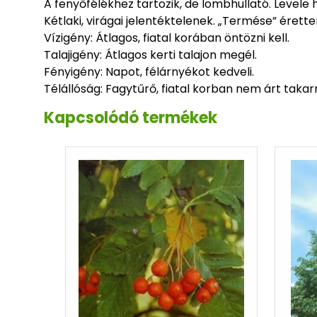
A fenyőfélékhez tartozik, de lombhullató. Levele 
Kétlaki, virágai jelentéktelenek. „Termése” éretten
Vízigény: Átlagos, fiatal korában öntözni kell.
Talajigény: Átlagos kerti talajon megél.
Fényigény: Napot, félárnyékot kedveli.
Télállóság: Fagytűrő, fiatal korban nem árt takarn
Kapcsolódó termékek