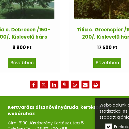
lia c. Debrecen /150-
Tilia c. Greenspier /
00/, Kislevelű hárs
200/, Kislevelű há
8 900 Ft
17 500 Ft
Bővebben
Bővebben
Weboldalunk a
KertVarázs dísznövényáruda, kertészet és
statisztikai é
webáruház
szabott ajánl
Cím: 5100 Jászberény Kertész utca 5.
Funkci