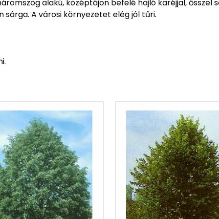
háromszög alakú, középtájon befelé hajló karéjjal, ősszel 
 sárga. A városi környezetet elég jól tűri.
i.