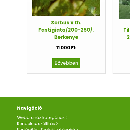
Sorbus x th.
Fastigiata/200-250/,
Ti
Berkenye
2
11 000 Ft
Bővebben
Navigáció
Webáruház kategóriák
Rendelés, szállítás
Kertépítési Szolgáltatásaink