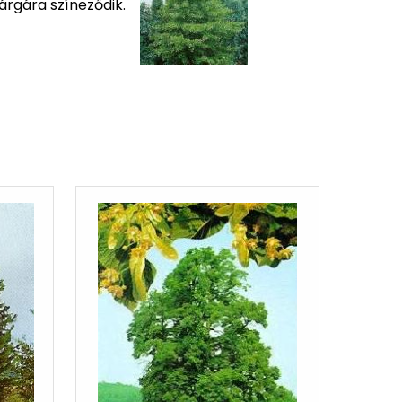
sárgára színeződik.