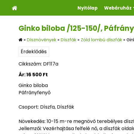
Nyitólap
Webáruház
Ginko biloba /125-150/, Páfrán
»
Dísznövények
»
Díszfák
»
Zöld lombú díszfák
»
Gin
Érdeklődés
Cikkszám: DF117a
Ár:
16 500 Ft
Ginko biloba
Páfrányfenyő
Csoport: Díszfa, Díszfák
Növekedés: 10-15 m-re megnövő terebélyes díszf
Jellemzői: Vezérhajtása felfelé nő, a díszfák old