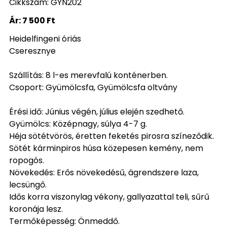
Cikkszám: GYN202
Ár:
7 500 Ft
Heidelfingeni óriás
Cseresznye
Szállítás: 8 l-es merevfalú konténerben.
Csoport: Gyümölcsfa, Gyümölcsfa oltvány
Érési idő: Június végén, július elején szedhető.
Gyümölcs: Középnagy, súlya 4-7 g.
Héja sötétvörös, éretten feketés pirosra színeződik.
Sötét kárminpiros húsa közepesen kemény, nem
ropogós.
Növekedés: Erős növekedésű, ágrendszere laza,
lecsüngő.
Idős korra viszonylag vékony, gallyazattal teli, sűrű
koronája lesz.
Termőképesség: Önmeddő.