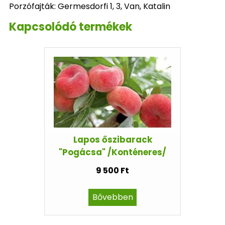
Porzófajták: Germesdorfi 1, 3, Van, Katalin
Kapcsolódó termékek
Lapos őszibarack
"Pogácsa" /Konténeres/
9 500 Ft
Bővebben