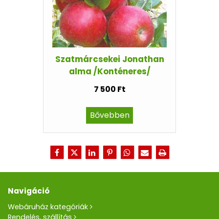
Szatmárcsekei Jonathan
alma /Konténeres/
7 500 Ft
Bővebben
Navigáció
Webáruház kategóriák
Rendelés, szállítás