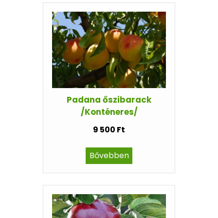
Padana őszibarack
/Konténeres/
9 500 Ft
Bővebben