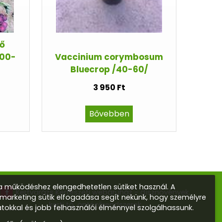
tő
200-
Vaccinium corymbosum
Bluecrop /40-60/
3 950 Ft
Bővebben
 működéshez elengedhetetlen sütiket használ. A
Kertvarázs Kertészeti webáruház - dísznövények,
s marketing sütik elfogadása segít nekünk, hogy személyre
kerti tó, öntözőrendszerek
atokkal és jobb felhasználói élménnyel szolgálhassunk.