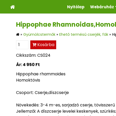
Nyitólap
Webáruház
Hippophae Rhamnoidas,Homok
»
Gyümölcstermők
»
Ehető termésű cserjék, fák
»
H
Kosárba
Cikkszám: CS024
Ár:
4 950 Ft
Hippophae rhammoides
Homoktövis
Csoport: Cserje,díszcserje
Növekedés: 3-4 m-es, sarjadzó cserje, tövisszerű 
Jellemzői: A díszcserje levelei keskenyek, szürkés