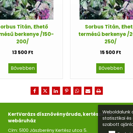
orbus Titán, Ehető
Sorbus Titán, Ehe
mésű berkenye /150-
termésű berkenye /
200/
250/
13 500 Ft
15 500 Ft
Bővebben
Bővebben
Weboldalunk a
KertVarázs dísznövényáruda, kertészet és
statisztikai é
webáruház
szabott ajánl
Cím: 5100 Jászberény Kertész utca 5.