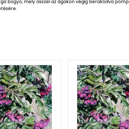
a bogyó, mely ősszel az ágakon végig berakódva pompá
ötésére.