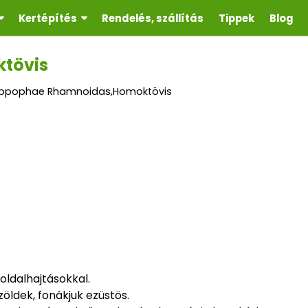
Kertépítés
Rendelés, szállítás
Tippek
Blog
tövis
ippophae Rhamnoidas,Homoktövis
oldalhajtásokkal.
zöldek, fonákjuk ezüstös.