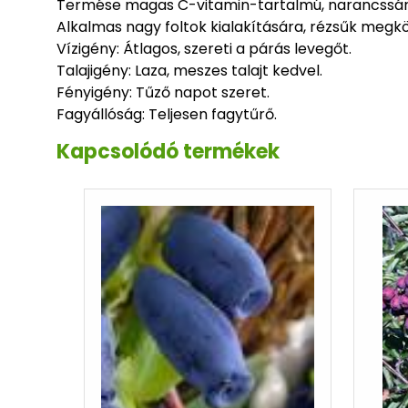
Termése magas C-vitamin-tartalmú, narancssárg
Alkalmas nagy foltok kialakítására, rézsűk megk
Vízigény: Átlagos, szereti a párás levegőt.
Talajigény: Laza, meszes talajt kedvel.
Fényigény: Tűző napot szeret.
Fagyállóság: Teljesen fagytűrő.
Kapcsolódó termékek