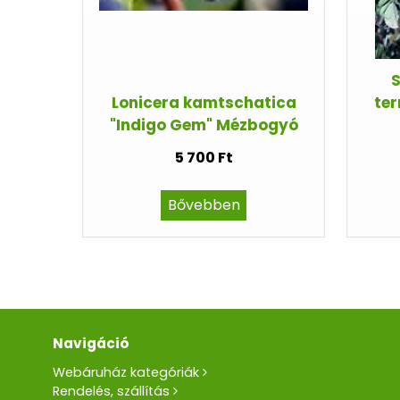
S
Lonicera kamtschatica
ter
"Indigo Gem" Mézbogyó
5 700 Ft
Bővebben
Navigáció
Webáruház kategóriák
Rendelés, szállítás