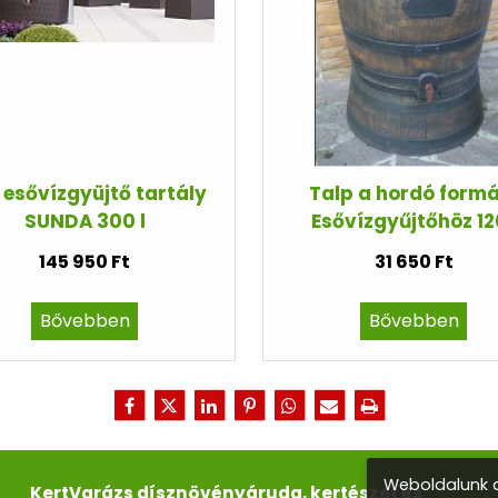
i esővízgyüjtő tartály
Talp a hordó formá
SUNDA 300 l
Esővízgyűjtőhöz 12
145 950 Ft
31 650 Ft
Bővebben
Bővebben
Weboldalunk a
KertVarázs dísznövényáruda, kertészet és