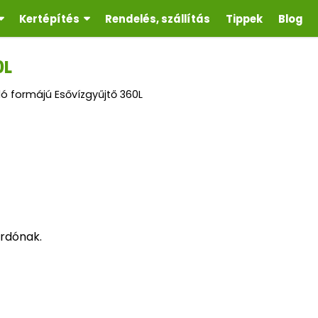
Kertépítés
Rendelés, szállítás
Tippek
Blog
0L
ó formájú Esővízgyűjtő 360L
ordónak.