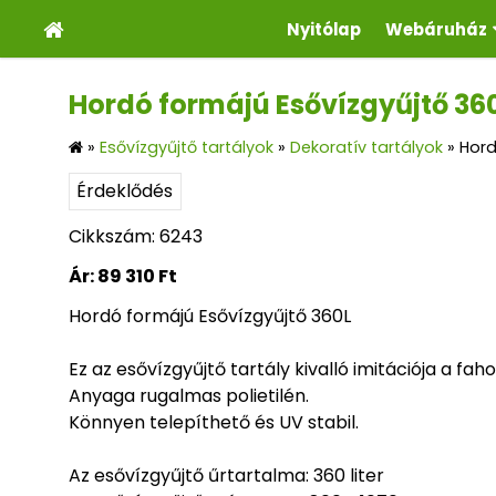
Nyitólap
Webáruház
Hordó formájú Esővízgyűjtő 36
»
Esővízgyűjtő tartályok
»
Dekoratív tartályok
»
Hord
Érdeklődés
Cikkszám: 6243
Ár:
89 310 Ft
Hordó formájú Esővízgyűjtő 360L
Ez az esővízgyűjtő tartály kivalló imitációja a fah
Anyaga rugalmas polietilén.
Könnyen telepíthető és UV stabil.
Az esővízgyűjtő űrtartalma: 360 liter