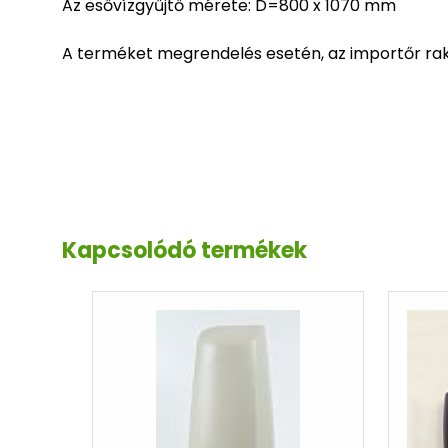
Az esővízgyűjtő mérete: D=800 x 1070 mm
A terméket megrendelés esetén, az importőr raktá
Kapcsolódó termékek