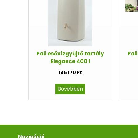
Fali esővízgyűjtő tartály
Fal
Elegance 400 l
145 170 Ft
Bővebben
Navigáció