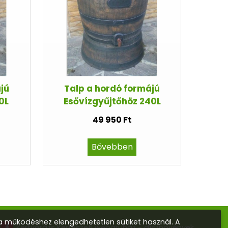
jú
Talp a hordó formájú
0L
Esővízgyűjtőhöz 240L
49 950 Ft
Bővebben
 működéshez elengedhetetlen sütiket használ. A
Kertvarázs Kertészeti webáruház - dísznövények,