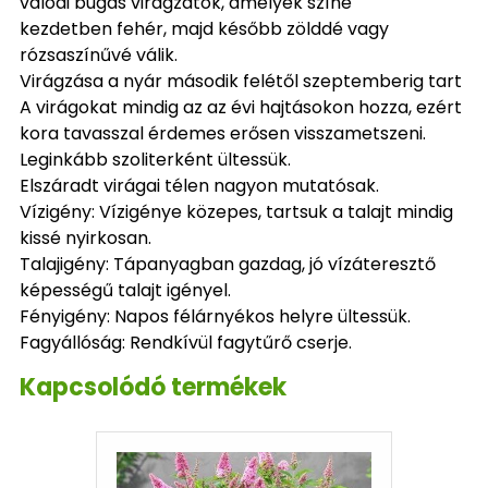
valódi bugás virágzatok, amelyek színe
kezdetben fehér, majd később zölddé vagy
rózsaszínűvé válik.
Virágzása a nyár második felétől szeptemberig tart
A virágokat mindig az az évi hajtásokon hozza, ezért
kora tavasszal érdemes erősen visszametszeni.
Leginkább szoliterként ültessük.
Elszáradt virágai télen nagyon mutatósak.
Vízigény: Vízigénye közepes, tartsuk a talajt mindig
kissé nyirkosan.
Talajigény: Tápanyagban gazdag, jó vízáteresztő
képességű talajt igényel.
Fényigény: Napos félárnyékos helyre ültessük.
Fagyállóság: Rendkívül fagytűrő cserje.
Kapcsolódó termékek