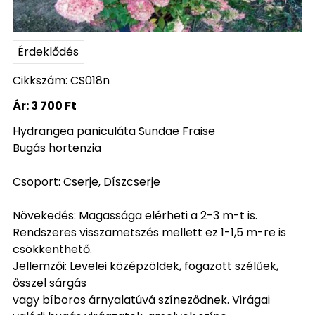
Érdeklődés
Cikkszám: CS018n
Ár:
3 700 Ft
Hydrangea paniculáta Sundae Fraise
Bugás hortenzia
Csoport: Cserje, Díszcserje
Növekedés: Magassága elérheti a 2-3 m-t is.
Rendszeres visszametszés mellett ez 1-1,5 m-re is
csökkenthető.
Jellemzői: Levelei középzöldek, fogazott szélűek,
ősszel sárgás
vagy bíboros árnyalatúvá színeződnek. Virágai