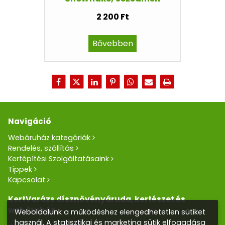
2 200 Ft
Bővebben
Navigáció
Webáruház kategóriák
Rendelés, szállítás
Kertépítési Szolgáltatásaink
Tippek
Kapcsolat
KertVarázs dísznövényáruda, kertészet és
webáruház
Weboldalunk a működéshez elengedhetetlen sütiket
használ. A statisztikai és marketing sütik elfogadása