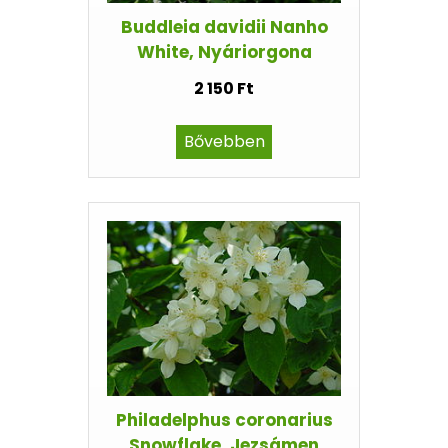
Buddleia davidii Nanho
White, Nyáriorgona
2 150 Ft
Bővebben
Philadelphus coronarius
Snowflake, Jezsámen