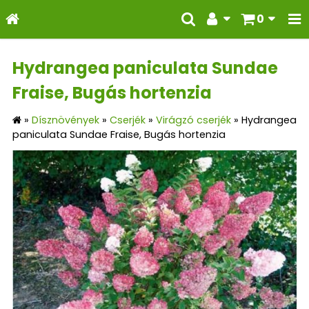
0
Hydrangea paniculata Sundae
Fraise, Bugás hortenzia
»
Dísznövények
»
Cserjék
»
Virágzó cserjék
»
Hydrangea
paniculata Sundae Fraise, Bugás hortenzia