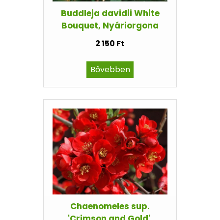
Buddleja davidii White
Bouquet, Nyáriorgona
2 150 Ft
Bővebben
Chaenomeles sup.
'Crimson and Gold',