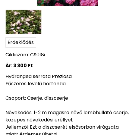
Érdeklődés
Cikkszám: CS018i
Ár:
3 300 Ft
Hydrangea serrata Preziosa
Fűszeres levelű hortenzia
Csoport: Cserje, díszcserje
Növekedés: 1-2 m magasra növő lombhullató cserje,
közepes növekedési eréllyel.
Jellemzői: Ezt a díszcserét elsősorban virágzata
miatt érdemes ültetni.