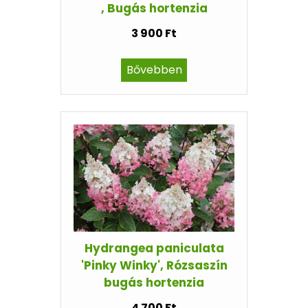
, Bugás hortenzia
3 900 Ft
Bővebben
Hydrangea paniculata
'Pinky Winky', Rózsaszín
bugás hortenzia
4 700 Ft