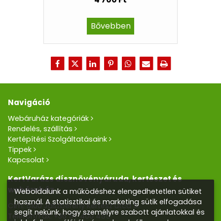
Bővebben
Navigáció
Webáruház kategóriák
Rendelés, szállítás
Kertépítési Szolgáltatásaink
Tippek
Kapcsolat
KertVarázs dísznövényáruda, kertészet és
webáruház
Weboldalunk a működéshez elengedhetetlen sütiket
használ. A statisztikai és marketing sütik elfogadása
Cím: 5100 Jászberény Kertész utca 5.
segít nekünk, hogy személyre szabott ajánlatokkal és
Telefon/Fax:
+36 57 400 455