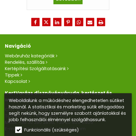
Navigáció
Webáruház kategóriák
Rendelés, szállítás
Kertépítési Szolgáltatásaink
Tippek
Kapcsolat
KertVarázs dísznövényáruda, kertészet és
webáruház
Weboldalunk a működéshez elengedhetetlen sütiket
használ. A statisztikai és marketing sütik elfogadása
Cím: 5100 Jászberény Kertész utca 5.
segít nekünk, hogy személyre szabott ajánlatokkal és
Telefon/Fax:
+36 57 400 455
jobb felhasználói élménnyel szolgálhassunk.
Mobil:
+36 30 390 2856
,
+36 20 405 0405
E-mail:
kertvarazs.online@gmail.com
Funkcionális (szükséges)