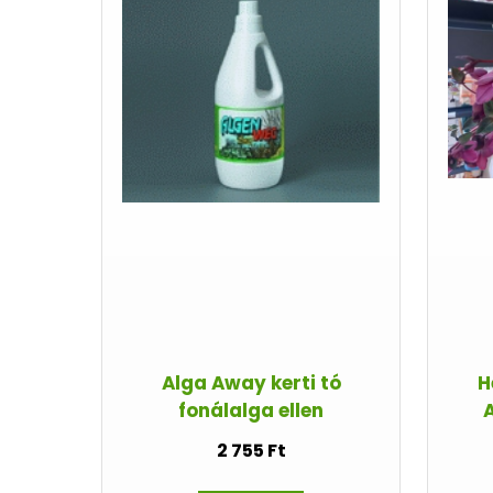
Alga Away kerti tó
H
fonálalga ellen
2 755 Ft