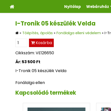
Nyitólap
Webáruház
I-Tronik 05 készülék Velda
»
Tóépítés, ápolás
»
Fonálalga elleni védelem
»
I-T
Kosárba
Cikkszám: VE126650
Ár:
53 500 Ft
I-Tronik 05 készülék Velda
Fonálalga ellen
Kapcsolódó termékek