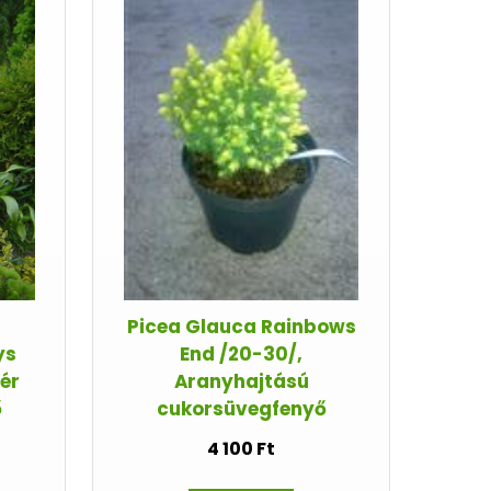
Picea Glauca Rainbows
ys
End /20-30/,
ér
Aranyhajtású
ő
cukorsüvegfenyő
4 100 Ft