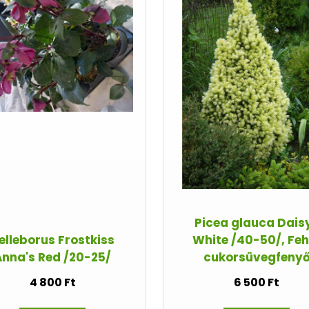
Picea glauca Dais
elleborus Frostkiss
White /40-50/, Feh
Anna's Red /20-25/
cukorsüvegfeny
4 800 Ft
6 500 Ft