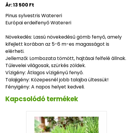
Ár:
13 500 Ft
Pinus sylvestris Watereri
Európai erdeifenyő Watereri
Növekedés: Lassú növekedésű gömb fenyő, amely
kifejlett korában az 5-6 m-es magasságot is
elérheti.
Jellemzői: Lombozata tömött, hajtásai felfelé állnak.
Tűlevelei világosak, szürkés zöldek.
Vízigény: Átlagos vízigényű fenyő.
Talajigény: Közepesnél jobb talajba ültessük!
Fényigény: A napos helyet kedveli.
Kapcsolódó termékek