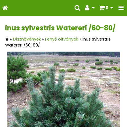
0
inus sylvestris Watereri /60-80/
»
Dísznövények
»
Fenyő oltványok
»
inus sylvestris
Watereri /60-80/