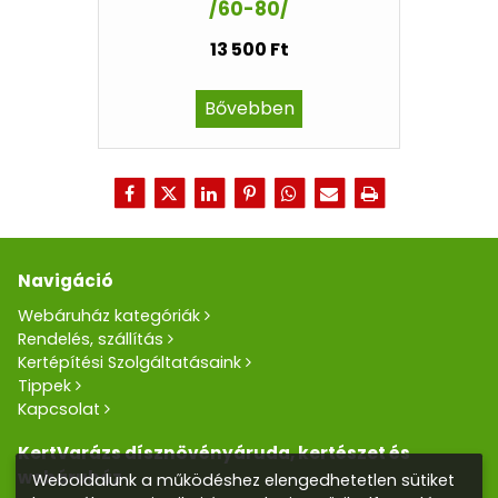
/60-80/
13 500 Ft
Bővebben
Navigáció
Webáruház kategóriák
Rendelés, szállítás
Kertépítési Szolgáltatásaink
Tippek
Kapcsolat
KertVarázs dísznövényáruda, kertészet és
webáruház
Weboldalunk a működéshez elengedhetetlen sütiket