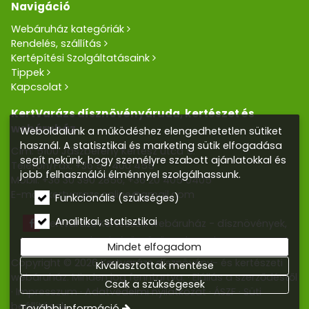
Navigáció
Webáruház kategóriák
Rendelés, szállítás
Kertépítési Szolgáltatásaink
Tippek
Kapcsolat
KertVarázs dísznövényáruda, kertészet és
webáruház
Weboldalunk a működéshez elengedhetetlen sütiket
használ. A statisztikai és marketing sütik elfogadása
Cím: 5100 Jászberény Kertész utca 5.
segít nekünk, hogy személyre szabott ajánlatokkal és
Telefon/Fax:
+36 57 400 455
jobb felhasználói élménnyel szolgálhassunk.
Mobil:
+36 30 390 2856
,
+36 20 405 0405
E-mail:
kertvarazs.online@gmail.com
Funkcionális (szükséges)
Analitikai, statisztikai
Kertvarázs Kertészeti webáruház - dísznövények,
kerti tó, öntözőrendszerek
Mindet elfogadom
Copyright © 2026 Kertvarázs dísznövény- és kertészeti
Kiválasztottak mentése
webáruház. Minden jog fenntartva.
Elállás a szerződéstől
Csak a szükségesek
Impresszum
Adatvédelmi nyilatkozat
ÁSZF
Süti
beállítások
További információ