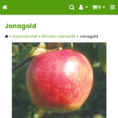
0
Jonagold
»
Gyümölcsfák
»
Almafa csemeték
»
Jonagold