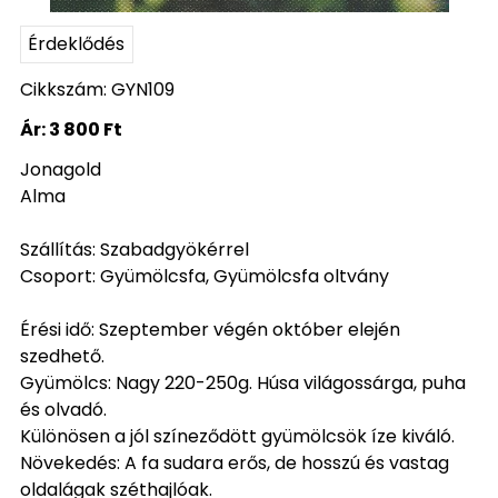
Érdeklődés
Cikkszám: GYN109
Ár:
3 800 Ft
Jonagold
Alma
Szállítás: Szabadgyökérrel
Csoport: Gyümölcsfa, Gyümölcsfa oltvány
Érési idő: Szeptember végén október elején
szedhető.
Gyümölcs: Nagy 220-250g. Húsa világossárga, puha
és olvadó.
Különösen a jól színeződött gyümölcsök íze kiváló.
Növekedés: A fa sudara erős, de hosszú és vastag
oldalágak széthajlóak.