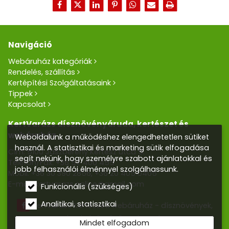
Navigáció
Webáruház kategóriák
Rendelés, szállítás
Kertépítési Szolgáltatásaink
Tippek
Kapcsolat
KertVarázs dísznövényáruda, kertészet és
webáruház
Weboldalunk a működéshez elengedhetetlen sütiket
használ. A statisztikai és marketing sütik elfogadása
Cím: 5100 Jászberény Kertész utca 5.
segít nekünk, hogy személyre szabott ajánlatokkal és
Telefon/Fax:
+36 57 400 455
jobb felhasználói élménnyel szolgálhassunk.
Mobil:
+36 30 390 2856
,
+36 20 405 0405
E-mail:
kertvarazs.online@gmail.com
Funkcionális (szükséges)
Analitikai, statisztikai
Kertvarázs Kertészeti webáruház - dísznövények,
kerti tó, öntözőrendszerek
Mindet elfogadom