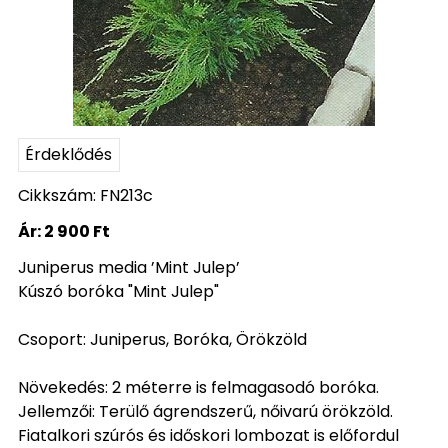
Érdeklődés
Cikkszám: FN213c
Ár:
2 900 Ft
Juniperus media ’Mint Julep’
Kúszó boróka "Mint Julep"
Csoport: Juniperus, Boróka, Örökzöld
Növekedés: 2 méterre is felmagasodó boróka.
Jellemzői: Terülő ágrendszerű, nőivarú örökzöld.
Fiatalkori szúrós és időskori lombozat is előfordul