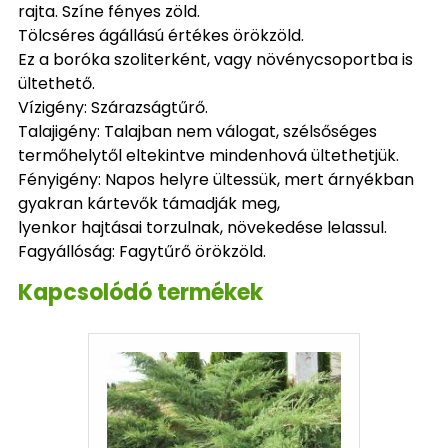
rajta. Színe fényes zöld.
Tölcséres ágállású értékes örökzöld.
Ez a boróka szoliterként, vagy növénycsoportba is
ültethető.
Vízigény: Szárazságtűrő.
Talajigény: Talajban nem válogat, szélsőséges
termőhelytől eltekintve mindenhová ültethetjük.
Fényigény: Napos helyre ültessük, mert árnyékban
gyakran kártevők támadják meg,
lyenkor hajtásai torzulnak, növekedése lelassul.
Fagyállóság: Fagytűrő örökzöld.
Kapcsolódó termékek