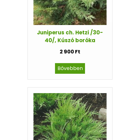
Juniperus ch. Hetzi /30-
40/, Kúszó boróka
2 900 Ft
Bővebben