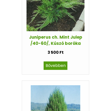
Juniperus ch. Mint Julep
/40-60/, Kúszó boróka
3 500 Ft
Bővebben