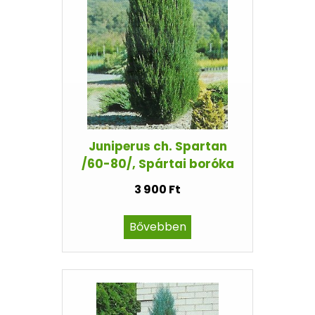
Juniperus ch. Spartan
/60-80/, Spártai boróka
3 900 Ft
Bővebben