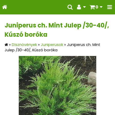
0
Juniperus ch. Mint Julep /30-40/,
Kúszó boróka
»
Dísznövények
»
Juniperusok
»
Juniperus ch. Mint
Julep /30-40/, Kúszó boróka