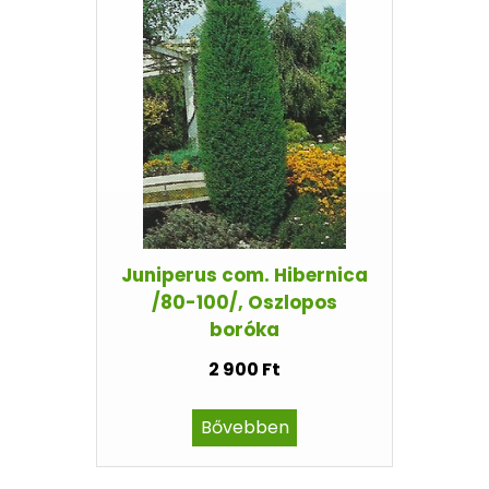
Juniperus com. Hibernica
/80-100/, Oszlopos
boróka
2 900 Ft
Bővebben