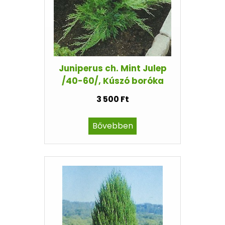
Juniperus ch. Mint Julep
/40-60/, Kúszó boróka
3 500 Ft
Bővebben