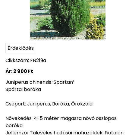
Érdeklődés
Cikkszám: FN219a
Ár:
2 900 Ft
Juniperus chinensis ’Spartan’
Spártai boróka
Csoport: Juniperus, Boróka, Örökzöld
Növekedés: 4-5 méter magasra növő oszlopos
boróka.
Jellemzői: Tűleveles hajtásai mohazöldek. Fiatalon