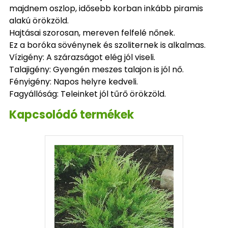
majdnem oszlop, idősebb korban inkább piramis
alakú örökzöld.
Hajtásai szorosan, mereven felfelé nőnek.
Ez a boróka sövénynek és szoliternek is alkalmas.
Vízigény: A szárazságot elég jól viseli.
Talajigény: Gyengén meszes talajon is jól nő.
Fényigény: Napos helyre kedveli.
Fagyállóság: Teleinket jól tűrő örökzöld.
Kapcsolódó termékek