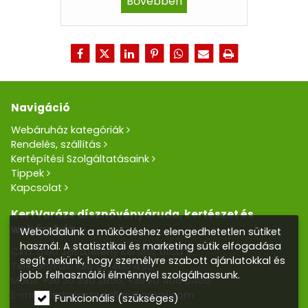
Bővebben
Navigáció
Webáruház kategóriák
Rendelés, szállítás
Kertépítési Szolgáltatásaink
Tippek
Kapcsolat
KertVarázs dísznövényáruda, kertészet és
webáruház
Weboldalunk a működéshez elengedhetetlen sütiket
használ. A statisztikai és marketing sütik elfogadása
Cím: 5100 Jászberény Kertész utca 5.
segít nekünk, hogy személyre szabott ajánlatokkal és
Telefon/Fax:
+36 57 400 455
jobb felhasználói élménnyel szolgálhassunk.
Mobil:
+36 30 390 2856
,
+36 20 405 0405
E-mail:
kertvarazs.online@gmail.com
Funkcionális (szükséges)