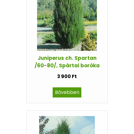
Juniperus ch. Spartan
/60-80/, Spártai boróka
3 900 Ft
Bővebben