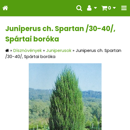
0
Juniperus ch. Spartan /30-40/,
Spártai boróka
»
Dísznövények
»
Juniperusok
»
Juniperus ch. Spartan
/30-40/, Spártai boróka