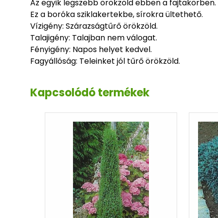
Az egyik legszebb örökzöld ebben a fajtakörben. 
Ez a boróka sziklakertekbe, sírokra ültethető.
Vízigény: Szárazságtűrő örökzöld.
Talajigény: Talajban nem válogat.
Fényigény: Napos helyet kedvel.
Fagyállóság: Teleinket jól tűrő örökzöld.
Kapcsolódó termékek