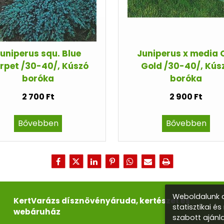
uniperus squ. Blue
Juniperus x media 
rpet /30-40/, Kúszó
Gold /30-40/, Kús
boróka
boróka
2 700 Ft
2 900 Ft
Bővebben
Bővebben
Weboldalunk a
KertVarázs dísznövényáruda, kertészet és
statisztikai é
webáruház
szabott ajánl