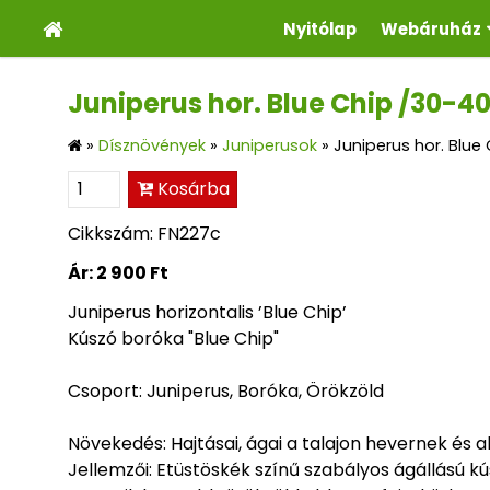
Nyitólap
Webáruház
Juniperus hor. Blue Chip /30-4
»
Dísznövények
»
Juniperusok
»
Juniperus hor. Blue
Kosárba
Cikkszám: FN227c
Ár:
2 900 Ft
Juniperus horizontalis ’Blue Chip’
Kúszó boróka "Blue Chip"
Csoport: Juniperus, Boróka, Örökzöld
Növekedés: Hajtásai, ágai a talajon hevernek és 
Jellemzői: Etüstöskék színű szabályos ágállású k