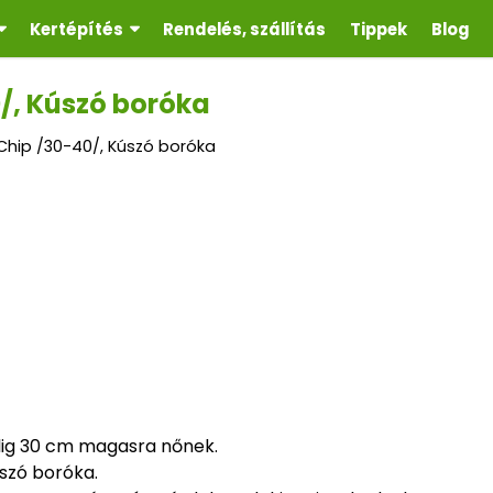
Kertépítés
Rendelés, szállítás
Tippek
Blog
0/, Kúszó boróka
 Chip /30-40/, Kúszó boróka
alig 30 cm magasra nőnek.
úszó boróka.