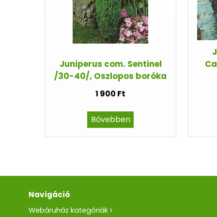
J
Juniperus com. Sentinel
Ca
/30-40/, Oszlopos boróka
1 900 Ft
Bővebben
Navigáció
Webáruház kategóriák