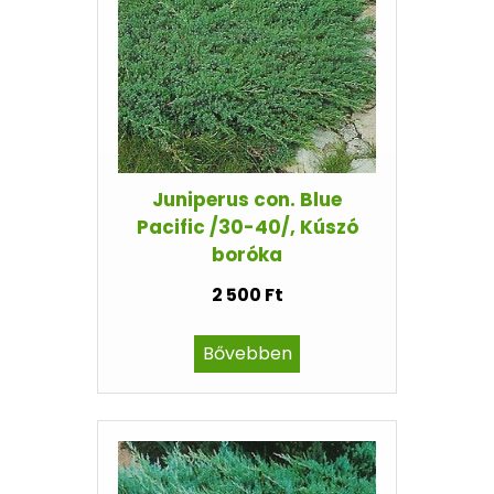
Juniperus con. Blue
Pacific /30-40/, Kúszó
boróka
2 500 Ft
Bővebben