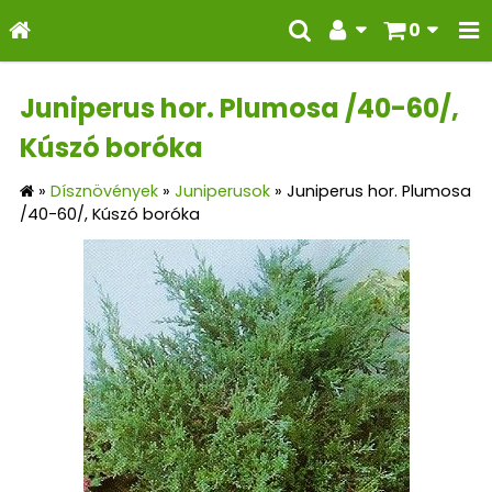
0
Juniperus hor. Plumosa /40-60/,
Kúszó boróka
»
Dísznövények
»
Juniperusok
»
Juniperus hor. Plumosa
/40-60/, Kúszó boróka