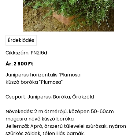
Érdeklődés
Cikkszám: FN216d
Ár:
2 500 Ft
Juniperus horizontalis ’Plumosa’
Kúszó boróka "Plumosa"
Csoport: Juniperus, Boróka, Örökzöld
Növekedés: 2 m átmérőjű, középen 50-60cm
magasra növő kúszó boróka.
Jellemzői: Apró, árszerű tűlevelei szúrósak, nyáron
szürkés zöldek, télen lilás barnák.