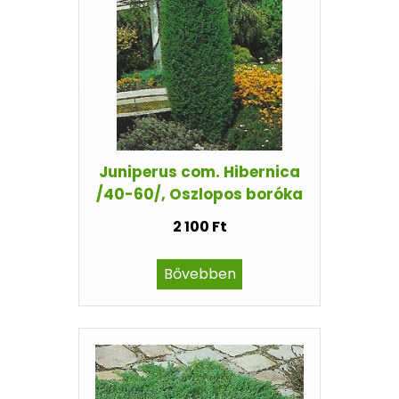
Juniperus com. Hibernica
/40-60/, Oszlopos boróka
2 100 Ft
Bővebben