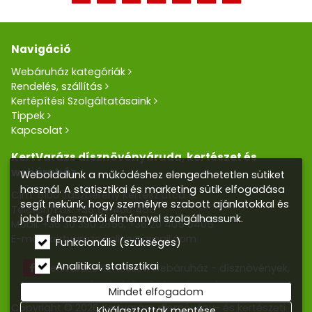
Navigáció
Webáruház kategóriák
Rendelés, szállítás
Kertépítési Szolgáltatásaink
Tippek
Kapcsolat
KertVarázs dísznövényáruda, kertészet és
webáruház
Weboldalunk a működéshez elengedhetetlen sütiket
használ. A statisztikai és marketing sütik elfogadása
Cím: 5100 Jászberény Kertész utca 5.
segít nekünk, hogy személyre szabott ajánlatokkal és
Telefon/Fax:
+36 57 400 455
jobb felhasználói élménnyel szolgálhassunk.
Mobil:
+36 30 390 2856
,
+36 20 405 0405
E-mail:
kertvarazs.online@gmail.com
Funkcionális (szükséges)
Analitikai, statisztikai
Kertvarázs Kertészeti webáruház - dísznövények,
kerti tó, öntözőrendszerek
Mindet elfogadom
Copyright © 2026 Kertvarázs dísznövény- és kertészeti
Kiválasztottak mentése