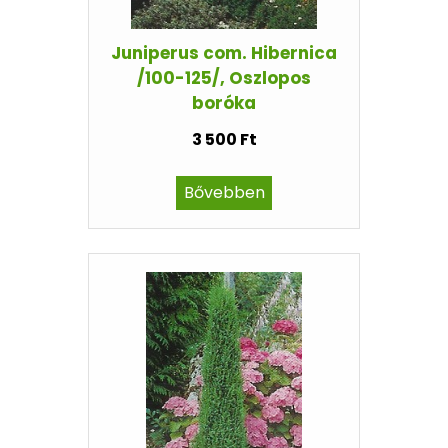
Juniperus com. Hibernica
/100-125/, Oszlopos
boróka
3 500 Ft
Bővebben