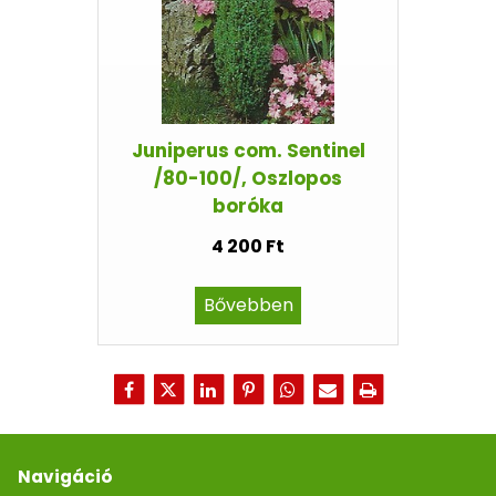
Juniperus com. Sentinel
/80-100/, Oszlopos
boróka
4 200 Ft
Bővebben
Navigáció