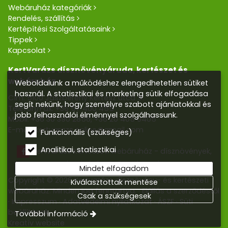
Webáruház kategóriák
Rendelés, szállítás
Kertépítési Szolgáltatásaink
Tippek
Kapcsolat
KertVarázs dísznövényáruda, kertészet és
webáruház
Weboldalunk a működéshez elengedhetetlen sütiket
használ. A statisztikai és marketing sütik elfogadása
Cím: 5100 Jászberény Kertész utca 5.
segít nekünk, hogy személyre szabott ajánlatokkal és
Telefon/Fax:
+36 57 400 455
jobb felhasználói élménnyel szolgálhassunk.
Mobil:
+36 30 390 2856
,
+36 20 405 0405
E-mail:
kertvarazs.online@gmail.com
Funkcionális (szükséges)
Analitikai, statisztikai
Kertvarázs Kertészeti webáruház - dísznövények,
kerti tó, öntözőrendszerek
Mindet elfogadom
Copyright © 2026 Kertvarázs dísznövény- és kertészeti
Kiválasztottak mentése
webáruház. Minden jog fenntartva.
Elállás a szerződéstől
Csak a szükségesek
Impresszum
Adatvédelmi nyilatkozat
ÁSZF
Süti
beállítások
További információ
Kreatív website