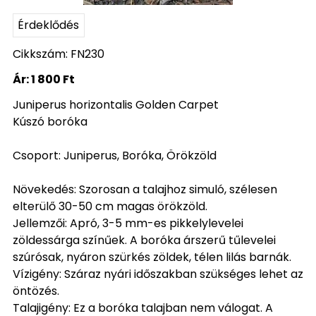
Érdeklődés
Cikkszám: FN230
Ár:
1 800 Ft
Juniperus horizontalis Golden Carpet
Kúszó boróka
Csoport: Juniperus, Boróka, Örökzöld
Növekedés: Szorosan a talajhoz simuló, szélesen
elterülő 30-50 cm magas örökzöld.
Jellemzői: Apró, 3-5 mm-es pikkelylevelei
zöldessárga színűek. A boróka árszerű tűlevelei
szúrósak, nyáron szürkés zöldek, télen lilás barnák.
Vízigény: Száraz nyári időszakban szükséges lehet az
öntözés.
Talajigény: Ez a boróka talajban nem válogat. A