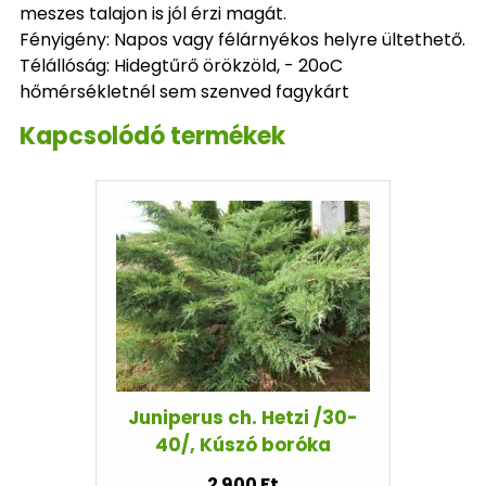
meszes talajon is jól érzi magát.
Fényigény: Napos vagy félárnyékos helyre ültethető.
Télállóság: Hidegtűrő örökzöld, - 20oC
hőmérsékletnél sem szenved fagykárt
Kapcsolódó termékek
Juniperus ch. Hetzi /30-
40/, Kúszó boróka
2 900 Ft