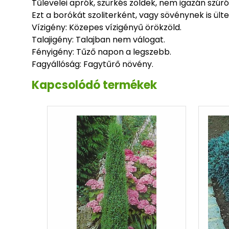
Tűlevelei aprók, szürkés zöldek, nem igazán szúró
Ezt a borókát szoliterként, vagy sövénynek is ülte
Vízigény: Közepes vízigényű örökzöld.
Talajigény: Talajban nem válogat.
Fényigény: Tűző napon a legszebb.
Fagyállóság: Fagytűrő növény.
Kapcsolódó termékek