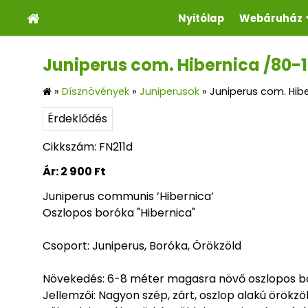
Nyitólap
Webáruház
Juniperus com. Hibernica /80-
»
Dísznövények
»
Juniperusok
»
Juniperus com. Hib
Érdeklődés
Cikkszám: FN211d
Ár:
2 900 Ft
Juniperus communis ’Hibernica’
Oszlopos boróka "Hibernica"
Csoport: Juniperus, Boróka, Örökzöld
Növekedés: 6-8 méter magasra növő oszlopos b
Jellemzői: Nagyon szép, zárt, oszlop alakú örökzö