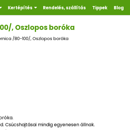
Kertépítés
Rendelés, szállítás
Tippek
Blog
100/, Oszlopos boróka
ernica /80-100/, Oszlopos boróka
oróka.
ld. Csúcshajtásai mindig egyenesen állnak.