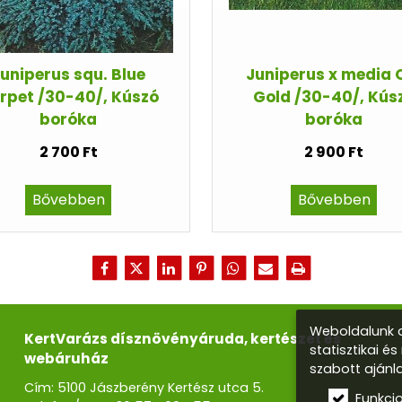
uniperus squ. Blue
Juniperus x media 
rpet /30-40/, Kúszó
Gold /30-40/, Kús
boróka
boróka
2 700 Ft
2 900 Ft
Bővebben
Bővebben
Weboldalunk a
KertVarázs dísznövényáruda, kertészet és
statisztikai é
webáruház
szabott ajánl
Cím: 5100 Jászberény Kertész utca 5.
Funkci