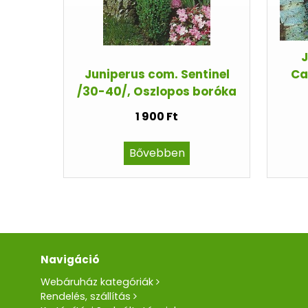
J
Juniperus com. Sentinel
Ca
/30-40/, Oszlopos boróka
1 900 Ft
Bővebben
Navigáció
Webáruház kategóriák
Rendelés, szállítás