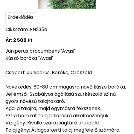
Érdeklődés
Cikkszám: FN235d
Ár:
2 500 Ft
Juniperus procumbens 'Avasi'
Kúszó boróka "Avasi"
Csoport: Juniperus, Boróka, Örökzöld
Növekedés: 60-80 cm magasra növő kúszó boróka.
Jellemzői: Szabályos ágállású szürkészöld színű,
gyors növésű talajtakaró.
Ágai a talajra, majd egymásra fekszenek.
Ezt a borókát talajtakarásra alkalmazhatjuk.
Vízigény: Kiválló szárazságtűrő örökzöld.
Talajigény: Átlagos kerti talaj megfelelő számára.