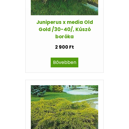
Juniperus x media Old
Gold /30-40/, Kúszó
boróka
2 900 Ft
Bővebben