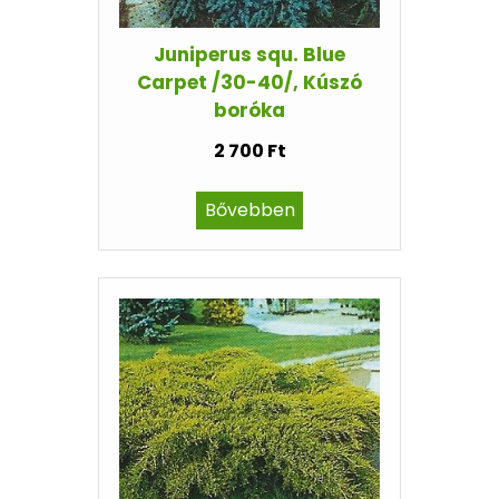
Juniperus squ. Blue
Carpet /30-40/, Kúszó
boróka
2 700 Ft
Bővebben