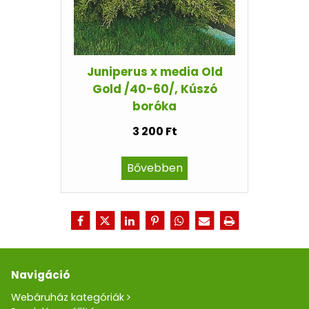
Juniperus x media Old
Gold /40-60/, Kúszó
boróka
3 200 Ft
Bővebben
Navigáció
Webáruház kategóriák