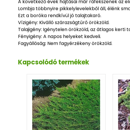
A következő évek hajtásai már ráfekszenek az el
Lombja többnyire pikkelylevelekből áll, élénk sm
Ezt a boróka rendkívül jó talajtakaró.
Vízigény: Kiválló szárazságtűrő örökzöld.
Talajigény: Igénytelen örökzöld, az átlagos kerti 
Fényigény: A napos helyeket kedveli.
Fagyállóság: Nem fagyérzékeny örökzöld.
Kapcsolódó termékek