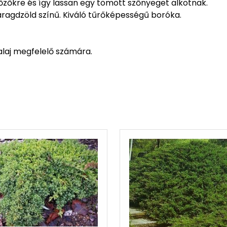
őzőkre és így lassan egy tömött szőnyeget alkotnak.
aragdzöld színű. Kiváló tűrőképességű boróka.
talaj megfelelő számára.