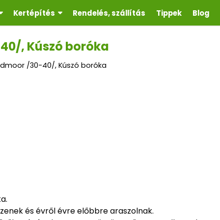
Kertépítés
Rendelés, szállítás
Tippek
Blog
40/, Kúszó boróka
admoor /30-40/, Kúszó boróka
a.
ekszenek és évről évre előbbre araszolnak.