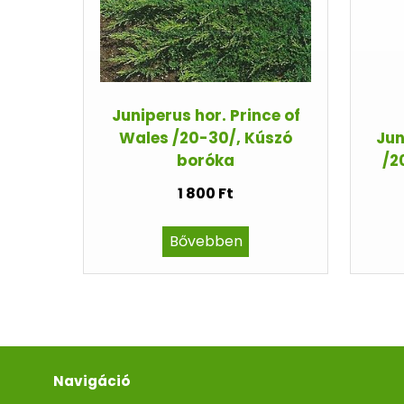
Juniperus hor. Prince of
Wales /20-30/, Kúszó
Jun
boróka
/2
1 800 Ft
Bővebben
Navigáció