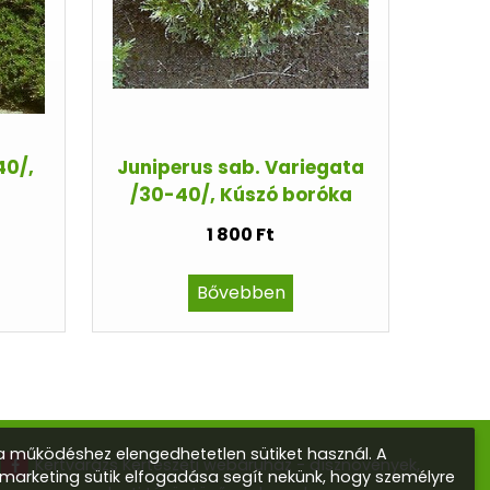
40/,
Juniperus sab. Variegata
/30-40/, Kúszó boróka
1 800 Ft
Bővebben
 működéshez elengedhetetlen sütiket használ. A
Kertvarázs Kertészeti webáruház - dísznövények,
s marketing sütik elfogadása segít nekünk, hogy személyre