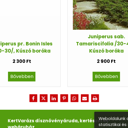
Juniperus sab.
iperus pr. Bonin Isles
Tamariscifolia /30-
0-30/, Kúszó boróka
Kúszó boróka
2 300 Ft
2 900 Ft
Bővebben
Bővebben
Weboldalunk a
KertVarázs dísznövényáruda, kertészet és
statisztikai é
webáruház