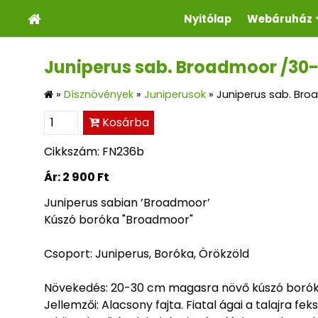
Nyitólap
Webáruház
Juniperus sab. Broadmoor /30-
»
Dísznövények
»
Juniperusok
»
Juniperus sab. Bro
Kosárba
Cikkszám: FN236b
Ár:
2 900 Ft
Juniperus sabian ’Broadmoor’
Kúszó boróka "Broadmoor"
Csoport: Juniperus, Boróka, Örökzöld
Növekedés: 20-30 cm magasra növő kúszó borók
Jellemzői: Alacsony fajta. Fiatal ágai a talajra f