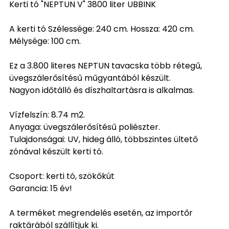
Kerti tó "NEPTUN V" 3800 liter UBBINK
A kerti tó Szélessége: 240 cm. Hossza: 420 cm.
Mélysége: 100 cm.
Ez a 3.800 literes NEPTUN tavacska több rétegű,
üvegszálerősítésű műgyantából készült.
Nagyon időtálló és díszhaltartásra is alkalmas.
Vízfelszín: 8.74 m2.
Anyaga: üvegszálerősítésű poliészter.
Tulajdonságai: UV, hideg álló, többszintes ültető
zónával készült kerti tó.
Csoport: kerti tó, szökőkút
Garancia: 15 év!
A terméket megrendelés esetén, az importőr
raktárából szállítjuk ki.