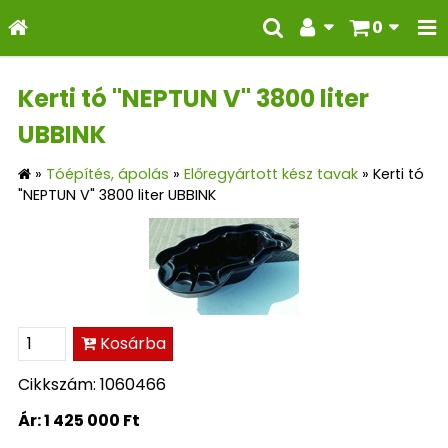
0
Kerti tó "NEPTUN V" 3800 liter
UBBINK
»
Tóépítés, ápolás
»
Előregyártott kész tavak
»
Kerti tó
"NEPTUN V" 3800 liter UBBINK
Kosárba
Cikkszám: 1060466
Ár:
1 425 000 Ft