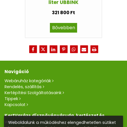
liter UBBINK
321 800 Ft
Bővebben
Navigáció
Webáruház kategóriák
Rendelés, szállítás
Kertépítési Szolgáltatásaink
Tippek
Kapcsolat
KertVarázs dísznövényáruda, kertészet és
webáruház
Weboldalunk a működéshez elengedhetetlen sütiket