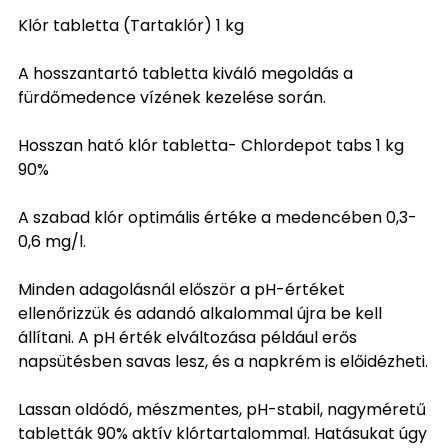
Klór tabletta (Tartaklór) 1 kg
A hosszantartó tabletta kiváló megoldás a
fürdőmedence vízének kezelése során.
Hosszan ható klór tabletta- Chlordepot tabs 1 kg
90%
A szabad klór optimális értéke a medencében 0,3-
0,6 mg/l.
Minden adagolásnál először a pH-értéket
ellenőrizzük és adandó alkalommal újra be kell
állítani. A pH érték elváltozása például erős
napsütésben savas lesz, és a napkrém is előidézheti.
Lassan oldódó, mészmentes, pH-stabil, nagyméretű
tabletták 90% aktív klórtartalommal. Hatásukat úgy