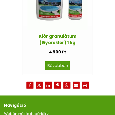
Klór granulátum
(Gyorsklór) 1 kg
4 900 Ft
Bővebben
Navigáció
Webáruház kategóriák