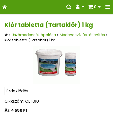
0
Klór tabletta (Tartaklór) 1 kg
»
Úszómedencék ápolása
»
Medencevíz fertőtlenítés
»
Klór tabletta (Tartaklór) 1 kg
Érdeklődés
Cikkszám: CLT010
Ár:
4 550 Ft