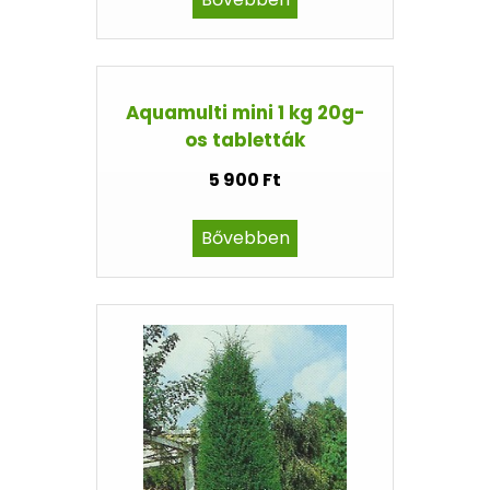
Aquamulti mini 1 kg 20g-
os tabletták
5 900 Ft
Bővebben