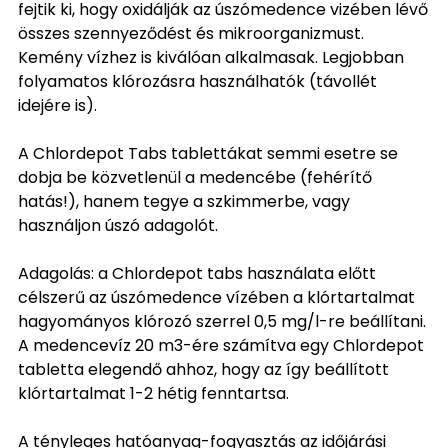
fejtik ki, hogy oxidálják az úszómedence vizében lévő
összes szennyeződést és mikroorganizmust.
Kemény vízhez is kiválóan alkalmasak. Legjobban
folyamatos klórozásra használhatók (távollét
idejére is).
A Chlordepot Tabs tablettákat semmi esetre se
dobja be közvetlenül a medencébe (fehérítő
hatás!), hanem tegye a szkimmerbe, vagy
használjon úszó adagolót.
Adagolás: a Chlordepot tabs használata előtt
célszerű az úszómedence vízében a klórtartalmat
hagyományos klórozó szerrel 0,5 mg/l-re beállítani.
A medencevíz 20 m3-ére számítva egy Chlordepot
tabletta elegendő ahhoz, hogy az így beállított
klórtartalmat 1-2 hétig fenntartsa.
A tényleges hatóanyag-fogyasztás az időjárási