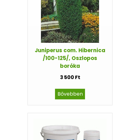
Juniperus com. Hibernica
/100-125/, Oszlopos
boróka
3 500 Ft
Bővebben