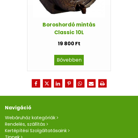
Boroshordó mintás
Classic 10L
19 800 Ft
Bővebben
Navigáció
Webáruház kategóriák
Rendelés, szállítás
Kertépítési Szolgáltatásaink
Tippek