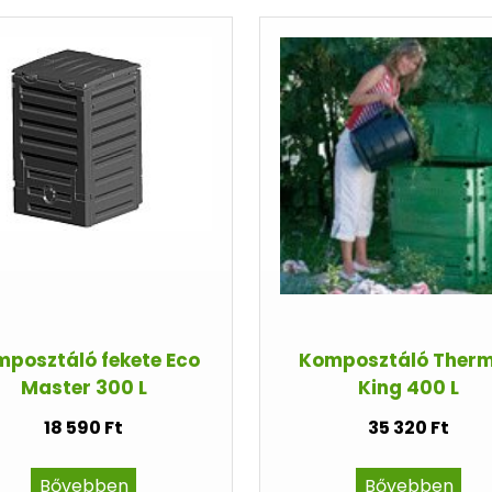
posztáló fekete Eco
Komposztáló Ther
Master 300 L
King 400 L
18 590 Ft
35 320 Ft
Bővebben
Bővebben