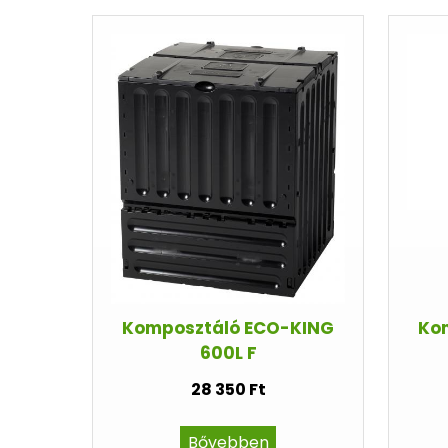
Komposztáló ECO-KING
Kom
600L F
28 350 Ft
Bővebben