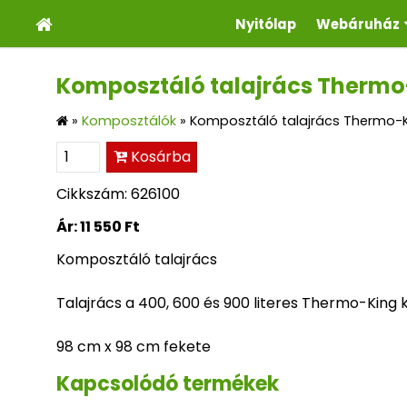
Nyitólap
Webáruház
Komposztáló talajrács Thermo
»
Komposztálók
»
Komposztáló talajrács Thermo-
Kosárba
Cikkszám: 626100
Ár:
11 550 Ft
Komposztáló talajrács
Talajrács a 400, 600 és 900 literes Thermo-King 
98 cm x 98 cm fekete
Kapcsolódó termékek