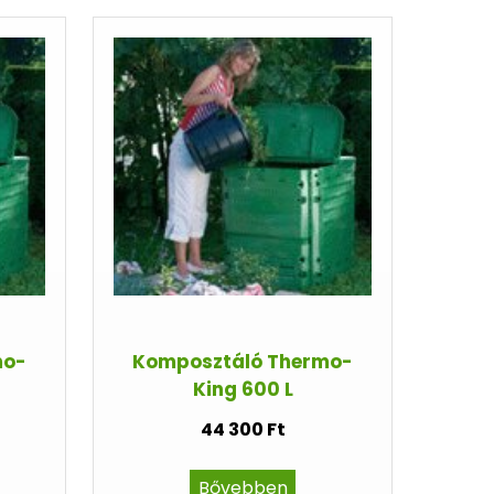
mo-
Komposztáló Thermo-
King 600 L
44 300 Ft
Bővebben