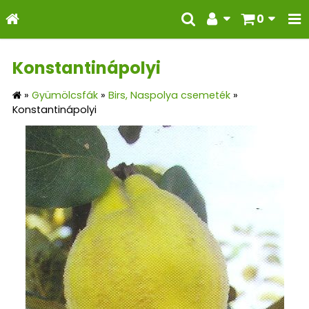
0
Konstantinápolyi
»
Gyümölcsfák
»
Birs, Naspolya csemeték
»
Konstantinápolyi