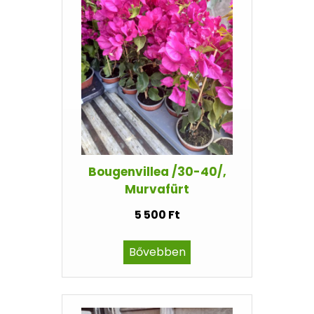
Bougenvillea /30-40/,
Murvafürt
5 500 Ft
Bővebben