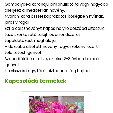
Gömbölyded koronájú lombhullató fa vagy nagyobb
cserjeez a mediterrán növény.
Nyáron, kora ősszel káprázatos bőségben nyílnak,
piros virágai.
Ezt a cdísznövényt napos helyre dészába ültessük.
Laza szerkezetű talajt, és a rendszeres
tápoldatozást meghálálja.
A dézsába ültetett növény fagyérzékeny, ezért
teleltetést igényel.
Szabadföldbe ültetve, az első 2-3 évben takarást
igényel.
Ha visszais fagy, tőröl biztosan ki fog hajtani.
Kapcsolódó termékek