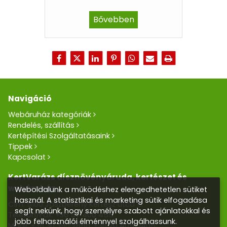
Bővebben
Navigáció
Webáruház kategóriák
Rendelés, szállítás
Kertépítési Szolgáltatásaink
Tippek
Kapcsolat
KertVarázs dísznövényáruda, kertészet és
webáruház
Weboldalunk a működéshez elengedhetetlen sütiket
használ. A statisztikai és marketing sütik elfogadása
Cím: 5100 Jászberény Kertész utca 5.
segít nekünk, hogy személyre szabott ajánlatokkal és
Telefon/Fax:
+36 57 400 455
jobb felhasználói élménnyel szolgálhassunk.
Mobil:
+36 30 390 2856
,
+36 20 405 0405