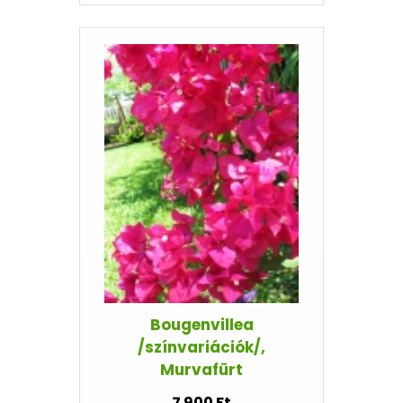
Bougenvillea
/színvariációk/,
Murvafürt
7 900 Ft