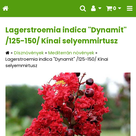
0
Lagerstroemia indica "Dynamit"
/125-150/ Kínai selyemmirtusz
»
Dísznövények
»
Mediterrán növények
»
Lagerstroemia indica "Dynamit" /125-150/ Kínai
selyemmirtusz