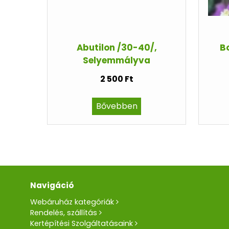
Abutilon /30-40/,
Bo
Selyemmályva
2 500 Ft
Bővebben
Navigáció
Webáruház kategóriák
Rendelés, szállítás
Kertépítési Szolgáltatásaink