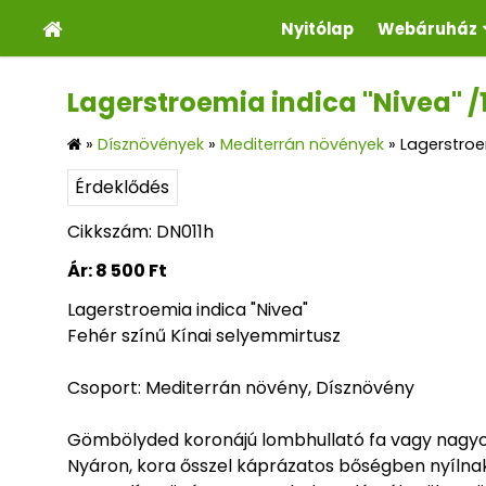
Nyitólap
Webáruház
Lagerstroemia indica "Nivea" /
»
Dísznövények
»
Mediterrán növények
»
Lagerstroe
Érdeklődés
Cikkszám: DN011h
Ár:
8 500 Ft
Lagerstroemia indica "Nivea"
Fehér színű Kínai selyemmirtusz
Csoport: Mediterrán növény, Dísznövény
Gömbölyded koronájú lombhullató fa vagy nagyo
Nyáron, kora ősszel káprázatos bőségben nyílnak,