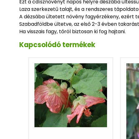
Ezt a cdísznövényt napos helyre dészába ültessü
Laza szerkezetű talajt, és a rendszeres tápoldato
A dézsába ültetett növény fagyérzékeny, ezért te
Szabadföldbe ültetve, az első 2-3 évben takarást
Ha visszais fagy, tőröl biztosan ki fog hajtani.
Kapcsolódó termékek