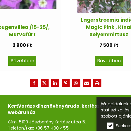
Lagerstroemia ind
ugenvillea /15-25/,
Magic Pink , Kína
Murvafürt
Selyemmirtusz
2 900 Ft
7 500 Ft
Bővebben
Bővebben
Weboldalunk a
KertVarázs dísznövényáruda, kertészet és
statisztikai é
webáruház
szabott ajánl
Cím: 5100 Jászberény Kertész utca 5.
Funkci
Telefon/Fax:
+36 57 400 455