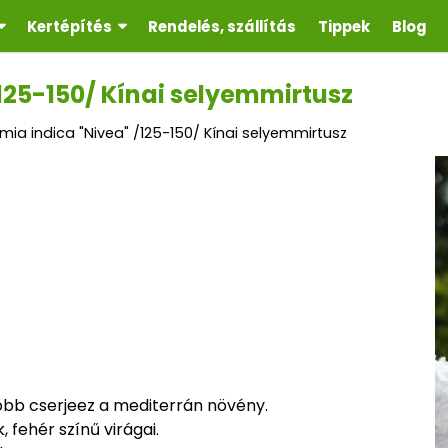
Kertépítés
Rendelés, szállítás
Tippek
Blog
125-150/ Kínai selyemmirtusz
mia indica "Nivea" /125-150/ Kínai selyemmirtusz
bb cserjeez a mediterrán növény.
 fehér színű virágai.