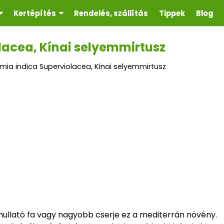
Kertépítés
Rendelés, szállítás
Tippek
Blog
lacea, Kínai selyemmirtusz
mia indica Superviolacea, Kínai selyemmirtusz
llató fa vagy nagyobb cserje ez a mediterrán növény.