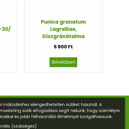
Punica granatum
-30/
Lagrelliae,
Díszgránátalma
5 900 Ft
Bővebben
 működéshez elengedhetetlen sütiket használ. A
Kertvarázs Kertészeti webáruház - dísznövények,
s marketing sütik elfogadása segít nekünk, hogy személyre
kerti tó, öntözőrendszerek
atokkal és jobb felhasználói élménnyel szolgálhassunk.
onális (szükséges)