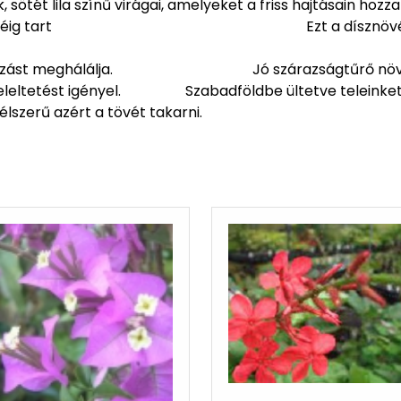
égben nyílnak, sötét lila színű virágai,
ól szeptember végéig tart
Ezt a dísznö
 tápoldatozást meghálálja. Jó szárazságtűrő nö
zért teleltetést igényel. Szabadföldbe ültetve t
élszerű azért a tövét takarni.