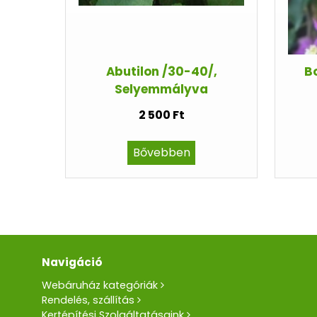
Abutilon /30-40/,
Bo
Selyemmályva
2 500 Ft
Bővebben
Navigáció
Webáruház kategóriák
Rendelés, szállítás
Kertépítési Szolgáltatásaink