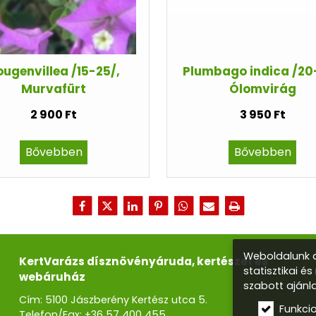
ugenvillea /15-25/,
Plumbago indica /20
Murvafürt
Ólomvirág
2 900 Ft
3 950 Ft
Bővebben
Bővebben
Weboldalunk a
KertVarázs dísznövényáruda, kertészet és
statisztikai é
webáruház
szabott ajánl
Cím: 5100 Jászberény Kertész utca 5.
Funkci
Telefon/Fax:
+36 57 400 455