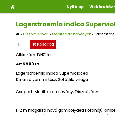
Nyitólap
Webáruház
Lagerstroemia indica Supervio
»
Dísznövények
»
Mediterrán növények
»
Lagerstroe
Kosárba
Cikkszám: DN011a
Ár:
5 500 Ft
Lagerstroemia indica Superviolacea
Kínai selyemmirtusz, Sötétlila virágú
Csoport: Mediterrán növény, Dísznövény
1-2 m magasra növő gömbölyded koronájú lombhu