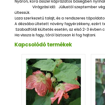
Nyáron, kora ősszel káprázatos bős
Virágzási idő: Júliust
ültessük.
Laza szerkezetű talajt, és a rendszeres
A dézsába ültetett növény fagyérzékeny, e
Szabadföldi kiültetés esetén, az első 2-3 évben c
Ha vissza is fagy, tőröl biztosan ki fog hajtani.
Kapcsolódó termékek