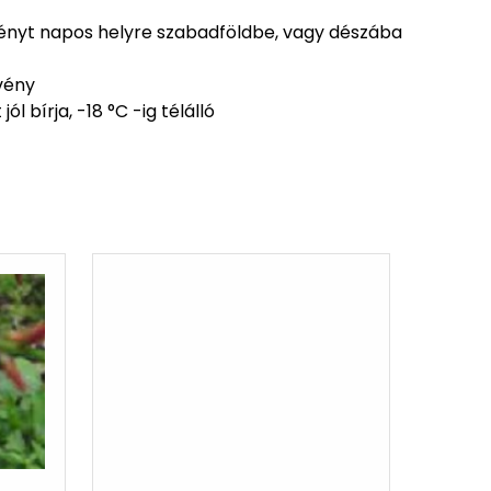
 amelyeket a friss hajtásain hozza
vényt napos helyre szabadföldbe, vagy dészába
vény
eleinket jól bírja, -18 °C -ig télálló