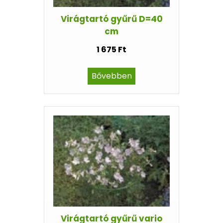
Virágtartó gyűrű D=40
cm
1 675 Ft
Bővebben
Virágtartó gyűrű vario