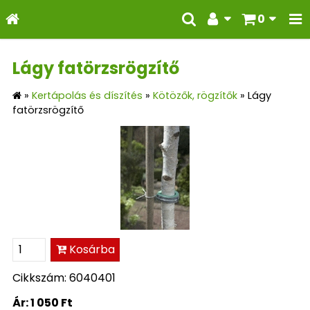
0
Lágy fatörzsrögzítő
»
Kertápolás és díszítés
»
Kötözők, rögzítők
»
Lágy
fatörzsrögzítő
Kosárba
Cikkszám: 6040401
Ár:
1 050 Ft