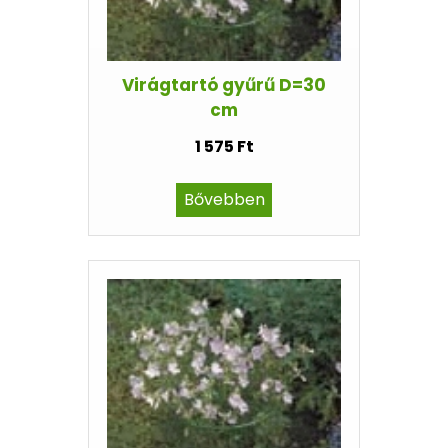
Virágtartó gyűrű D=30
cm
1 575 Ft
Bővebben