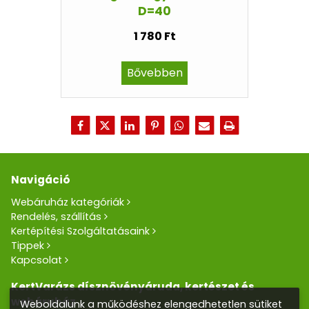
D=40
1 780 Ft
Bővebben
Navigáció
Webáruház kategóriák
Rendelés, szállítás
Kertépítési Szolgáltatásaink
Tippek
Kapcsolat
KertVarázs dísznövényáruda, kertészet és
webáruház
Weboldalunk a működéshez elengedhetetlen sütiket