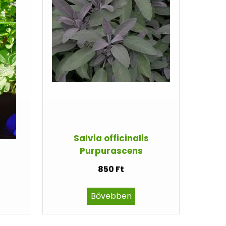
Salvia officinalis
Purpurascens
850 Ft
Bővebben