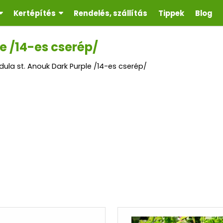
Kertépítés
Rendelés, szállítás
Tippek
Blog
e /14-es cserép/
ula st. Anouk Dark Purple /14-es cserép/