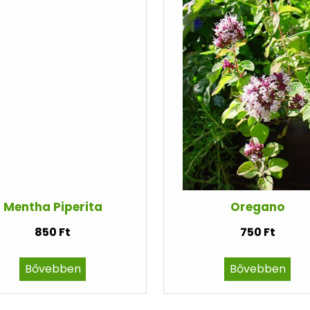
Mentha Piperita
Oregano
850 Ft
750 Ft
Bővebben
Bővebben