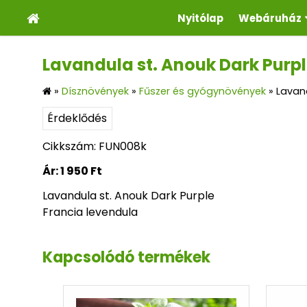
Nyitólap
Webáruház
Lavandula st. Anouk Dark Purpl
»
Dísznövények
»
Fűszer és gyógynövények
»
Lavand
Érdeklődés
Cikkszám: FUN008k
Ár:
1 950 Ft
Lavandula st. Anouk Dark Purple
Francia levendula
Kapcsolódó termékek