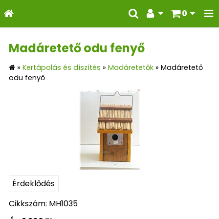
0
Madáretető odu fenyő
»
Kertápolás és díszítés
»
Madáretetők
»
Madáretető
odu fenyő
Érdeklődés
Cikkszám: MH1035