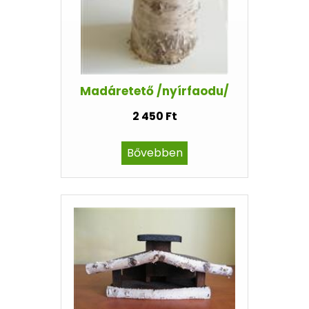
Madáretető /nyírfaodu/
2 450 Ft
Bővebben