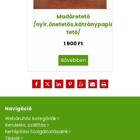
Madáretető
/nyír,önetetős,kátránypapír
tető/
1 900 Ft
Bővebben
Navigáció
Webáruház kategóriák
Rendelés, szállítás
Kertépítési Szolgáltatásaink
Tippek