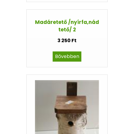
Madáretető /nyírfa,nád
tető/ 2
3 250 Ft
Bővebben