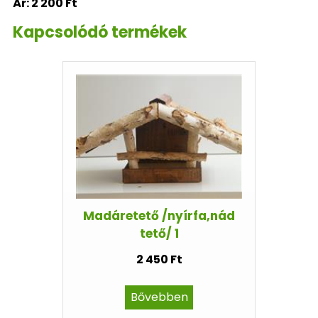
Ár:
2 200 Ft
Kapcsolódó termékek
Madáretető /nyírfa,nád
tető/ 1
2 450 Ft
Bővebben