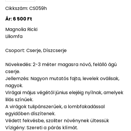
Cikkszám: CS059h
Ár:
6 500 Ft
Magnolia Ricki
Liliomfa
Csoport: Cserje, Díszcserje
Növekedés: 2-3 méter magasra növő, felálló ágú
cserje.
Jellemzés: Nagyon mutatós fajta, levelek oválisak,
nagyok.
Virágai május végétől június elejéig nyílnak, amelyek
lilás színűek.
A virágok tulipánszerűek, a lombfakadással
egyidőben díszítenek.
Védett fekvésbe, szoliter növénynek ültessük
Vízigény: Szereti a párás klímát.