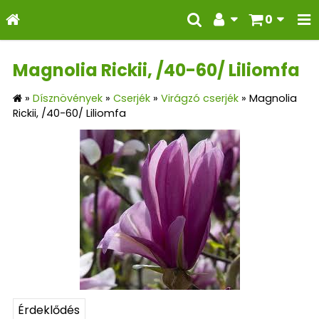
0
Magnolia Rickii, /40-60/ Liliomfa
»
Dísznövények
»
Cserjék
»
Virágzó cserjék
»
Magnolia
Rickii, /40-60/ Liliomfa
Érdeklődés