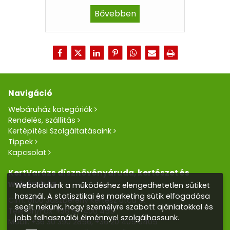
Bővebben
Navigáció
Webáruház kategóriák
Rendelés, szállítás
Kertépítési Szolgáltatásaink
Tippek
Kapcsolat
KertVarázs dísznövényáruda, kertészet és
webáruház
Weboldalunk a működéshez elengedhetetlen sütiket
használ. A statisztikai és marketing sütik elfogadása
Cím: 5100 Jászberény Kertész utca 5.
segít nekünk, hogy személyre szabott ajánlatokkal és
Telefon/Fax:
+36 57 400 455
jobb felhasználói élménnyel szolgálhassunk.
Mobil:
+36 30 390 2856
,
+36 20 405 0405