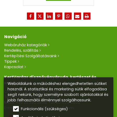
Navigáció
Webáruház kategóriák
Rendelés, szállítás
Kertépítési Szolgáltatásaink
Tippek
Kapcsolat
KertVarázs dísznövényáruda, kertészet és
webáruház
Weboldalunk a működéshez elengedhetetlen sütiket
használ. A statisztikai és marketing sütik elfogadása
Cím: 5100 Jászberény Kertész utca 5.
segít nekünk, hogy személyre szabott ajánlatokkal és
Telefon/Fax:
+36 57 400 455
jobb felhasználói élménnyel szolgálhassunk.
Mobil:
+36 30 390 2856
,
+36 20 405 0405
E-mail:
kertvarazs.online@gmail.com
Funkcionális (szükséges)