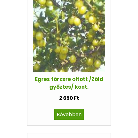
Egres törzsre oltott /Zöld
győztes/ kont.
2 650 Ft
Bővebben