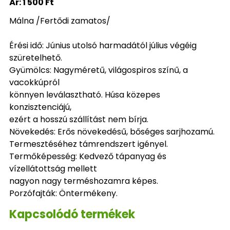
Ár:
1 500 Ft
Málna /Fertődi zamatos/
Érési idő: Június utolsó harmadától július végéig
szüretelhető.
Gyümölcs: Nagyméretű, világospiros színű, a
vacokkúpról
könnyen leválasztható. Húsa közepes
konzisztenciájú,
ezért a hosszú szállítást nem bírja.
Növekedés: Erős növekedésű, bőséges sarjhozamú.
Termesztéséhez támrendszert igényel.
Termőképesség: Kedvező tápanyag és
vízellátottság mellett
nagyon nagy terméshozamra képes.
Porzófajták: Öntermékeny.
Kapcsolódó termékek