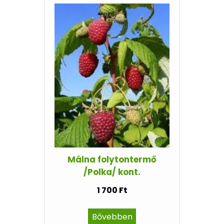
Málna folytontermő
/Polka/ kont.
1 700 Ft
Bővebben