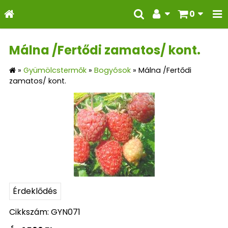
0
Málna /Fertődi zamatos/ kont.
»
Gyümölcstermők
»
Bogyósok
»
Málna /Fertődi
zamatos/ kont.
Érdeklődés
Cikkszám: GYN071