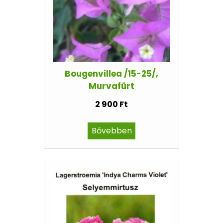
Bougenvillea /15-25/,
Murvafürt
2 900 Ft
Bővebben