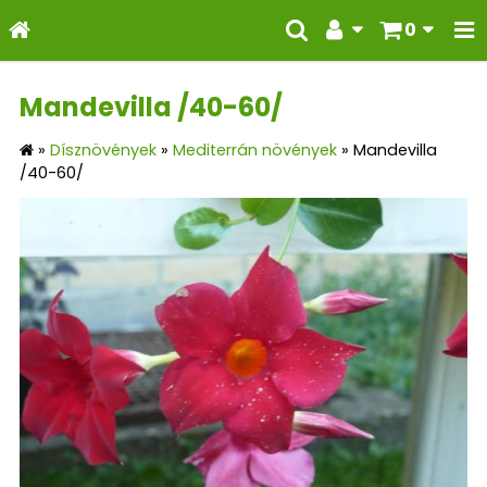
0
Mandevilla /40-60/
»
Dísznövények
»
Mediterrán növények
»
Mandevilla
/40-60/