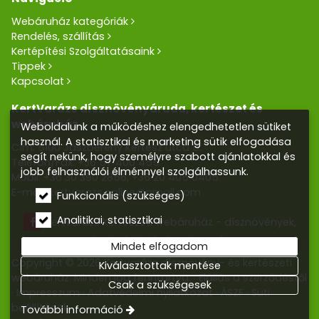
Webáruház kategóriák
Rendelés, szállítás
Kertépítési Szolgáltatásaink
Tippek
Kapcsolat
KertVarázs dísznövényáruda, kertészet és
webáruház
Weboldalunk a működéshez elengedhetetlen sütiket
használ. A statisztikai és marketing sütik elfogadása
Cím: 5100 Jászberény Kertész utca 5.
segít nekünk, hogy személyre szabott ajánlatokkal és
Telefon/Fax:
+36 57 400 455
jobb felhasználói élménnyel szolgálhassunk.
Mobil:
+36 30 390 2856
,
+36 20 405 0405
E-mail:
kertvarazs.online@gmail.com
Funkcionális (szükséges)
Analitikai, statisztikai
Kertvarázs Kertészeti webáruház - dísznövények,
kerti tó, öntözőrendszerek
Mindet elfogadom
Copyright © 2026 Kertvarázs dísznövény- és kertészeti
Kiválasztottak mentése
webáruház. Minden jog fenntartva.
Elállás a szerződéstől
Csak a szükségesek
Impresszum
Adatvédelmi nyilatkozat
ÁSZF
Süti
beállítások
További információ