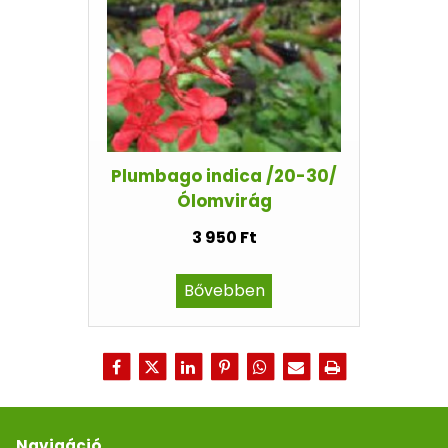
Plumbago indica /20-30/
Ólomvirág
3 950 Ft
Bővebben
Navigáció