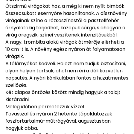
Ötszirmú virágokat hoz, a még ki nem nyílt bimbók
összecsukott esernyőre hasonlítanak. A dísznövény
virágainak színe a rózsaszínestől a pasztellfehér
árnyalatokig terjedhet, közepük sárga, s ahogyan a
virág öregszik, színei veszítenek intenzitásukból.
A nagy, trombita alakú virágok átmérője elérheti a
10 cm-t is. A növény egész nyáron át folyamatosan
virágzik.
A félárnyékot kedveli. Ha ezt nem tudjuk biztosítani,
olyan helyen tartsuk, ahol nem éri a déli közvetlen
napsütés. A nyári kánikulában fontos a huzatmentes
szellőzés.
Két alapos öntözés között mindig hagyjuk a talajt
kiszáradni.
Meleg időben permetezzük vízzel.
Tavasszal és nyáron 2 hetente tápoldatozzuk
foszfortartalmú-műtrágyával, augusztusban
hagyjuk abba.