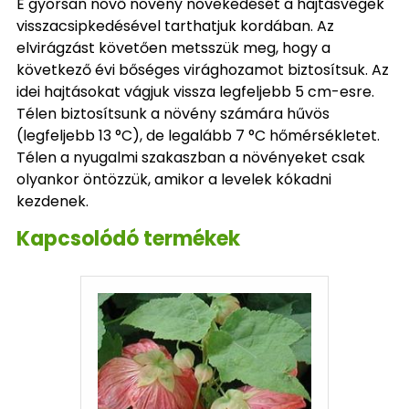
E gyorsan növő növény növekedését a hajtásvégek
visszacsipkedésével tarthatjuk kordában. Az
elvirágzást követően metsszük meg, hogy a
következő évi bőséges virághozamot biztosítsuk. Az
idei hajtásokat vágjuk vissza legfeljebb 5 cm-esre.
Télen biztosítsunk a növény számára hűvös
(legfeljebb 13 °C), de legalább 7 °C hőmérsékletet.
Télen a nyugalmi szakaszban a növényeket csak
olyankor öntözzük, amikor a levelek kókadni
kezdenek.
Kapcsolódó termékek