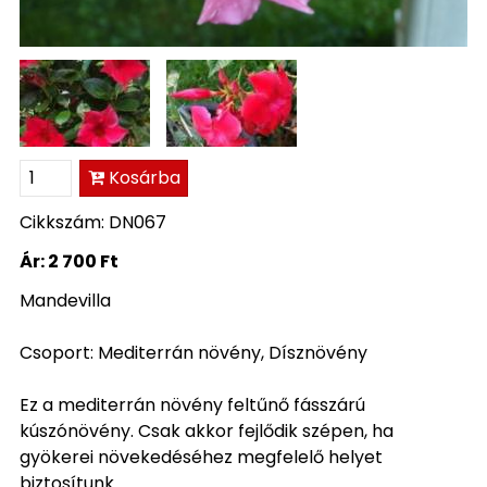
Kosárba
Cikkszám: DN067
Ár:
2 700 Ft
Mandevilla
Csoport: Mediterrán növény, Dísznövény
Ez a mediterrán növény feltűnő fásszárú
kúszónövény. Csak akkor fejlődik szépen, ha
gyökerei növekedéséhez megfelelő helyet
biztosítunk