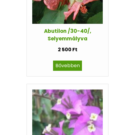
Abutilon /30-40/,
Selyemmályva
2 500 Ft
Bővebben