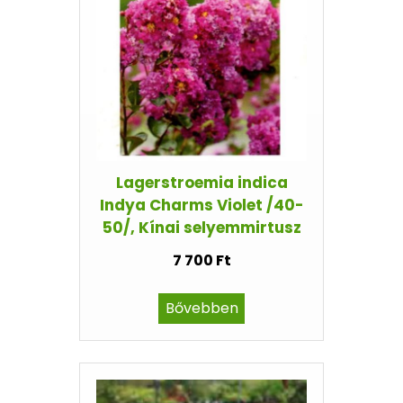
Lagerstroemia indica
Indya Charms Violet /40-
50/, Kínai selyemmirtusz
7 700 Ft
Bővebben