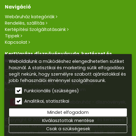
Navigáció
Webáruház kategóriák
Rendelés, szállítás
Kertépítési Szolgáltatásaink
Tippek
Kapcsolat
KertVarázs dísznövényáruda, kertészet és
webáruház
Weboldalunk a működéshez elengedhetetlen sütiket
használ. A statisztikai és marketing sütik elfogadása
Cím: 5100 Jászberény Kertész utca 5.
segít nekünk, hogy személyre szabott ajánlatokkal és
Telefon/Fax:
+36 57 400 455
jobb felhasználói élménnyel szolgálhassunk.
Mobil:
+36 30 390 2856
,
+36 20 405 0405
E-mail:
kertvarazs.online@gmail.com
Funkcionális (szükséges)
Analitikai, statisztikai
Kertvarázs Kertészeti webáruház - dísznövények,
kerti tó, öntözőrendszerek
Mindet elfogadom
Copyright © 2026 Kertvarázs dísznövény- és kertészeti
Kiválasztottak mentése
webáruház. Minden jog fenntartva.
Elállás a szerződéstől
Csak a szükségesek
Impresszum
Adatvédelmi nyilatkozat
ÁSZF
Süti