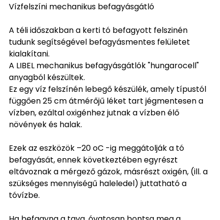
Vízfelszíni mechanikus befagyásgátló
A téli időszakban a kerti tó befagyott felszinén
tudunk segítségével befagyásmentes felületet
kialakítani.
A LIBEL mechanikus befagyásgátlók "hungarocell"
anyagból készültek.
Ez egy víz felszínén lebegő készülék, amely típustól
függően 25 cm átmérőjű léket tart jégmentesen a
vízben, ezáltal oxigénhez jutnak a vízben élő
növények és halak.
Ezek az eszközök –20 oC -ig meggátolják a tó
befagyását, ennek következtében egyrészt
eltávoznak a mérgező gázok, másrészt oxigén, (ill. a
szükséges mennyiségű haleledel) juttatható a
tóvízbe.
Ha befagyna a tava, óvatosan bontsa meg a