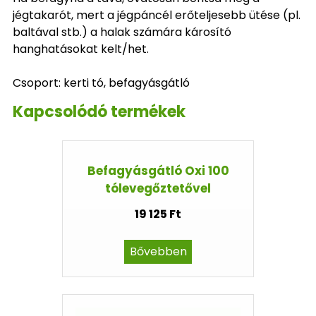
jégtakarót, mert a jégpáncél erőteljesebb ütése (pl.
baltával stb.) a halak számára károsító
hanghatásokat kelt/het.
Csoport: kerti tó, befagyásgátló
Kapcsolódó termékek
Befagyásgátló Oxi 100
tólevegőztetővel
19 125 Ft
Bővebben