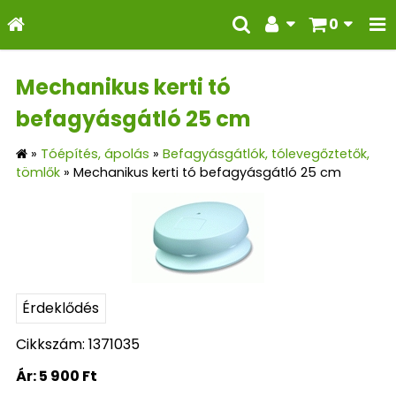
0
Mechanikus kerti tó
befagyásgátló 25 cm
»
Tóépítés, ápolás
»
Befagyásgátlók, tólevegőztetők,
tömlők
»
Mechanikus kerti tó befagyásgátló 25 cm
Érdeklődés
Cikkszám: 1371035
Ár:
5 900 Ft