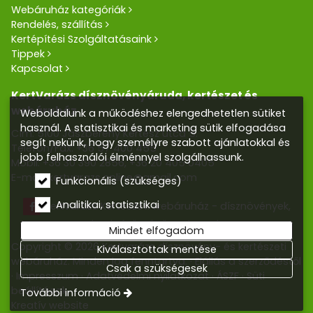
Webáruház kategóriák
Rendelés, szállítás
Kertépítési Szolgáltatásaink
Tippek
Kapcsolat
KertVarázs dísznövényáruda, kertészet és
webáruház
Weboldalunk a működéshez elengedhetetlen sütiket
használ. A statisztikai és marketing sütik elfogadása
Cím: 5100 Jászberény Kertész utca 5.
segít nekünk, hogy személyre szabott ajánlatokkal és
Telefon/Fax:
+36 57 400 455
jobb felhasználói élménnyel szolgálhassunk.
Mobil:
+36 30 390 2856
,
+36 20 405 0405
E-mail:
kertvarazs.online@gmail.com
Funkcionális (szükséges)
Analitikai, statisztikai
Kertvarázs Kertészeti webáruház - dísznövények,
kerti tó, öntözőrendszerek
Mindet elfogadom
Copyright © 2026 Kertvarázs dísznövény- és kertészeti
Kiválasztottak mentése
webáruház. Minden jog fenntartva.
Elállás a szerződéstől
Csak a szükségesek
Impresszum
Adatvédelmi nyilatkozat
ÁSZF
Süti
beállítások
További információ
Kreatív website