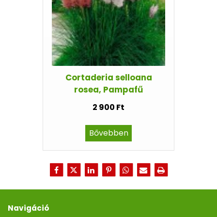
Cortaderia selloana
rosea, Pampafű
2 900 Ft
Bővebben
Navigáció