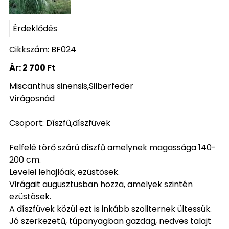
Érdeklődés
Cikkszám: BF024
Ár:
2 700 Ft
Miscanthus sinensis,Silberfeder
Virágosnád
Csoport: Díszfű,díszfüvek
Felfelé törő szárú díszfű amelynek magassága 140-
200 cm.
Levelei lehajlóak, ezüstösek.
Virágait augusztusban hozza, amelyek szintén
ezüstösek.
A díszfüvek közül ezt is inkább szoliternek ültessük.
Jó szerkezetű, túpanyagban gazdag, nedves talajt