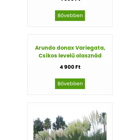
Bővebben
Arundo donax Variegata,
Csíkos levelű olasznád
4 900 Ft
Bővebben