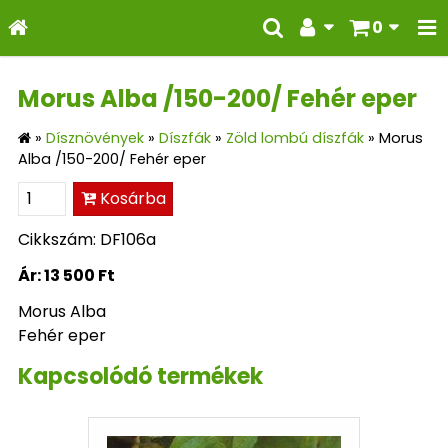
0
Morus Alba /150-200/ Fehér eper
»
Dísznövények
»
Díszfák
»
Zöld lombú díszfák
»
Morus
Alba /150-200/ Fehér eper
Kosárba
Cikkszám: DF106a
Ár:
13 500 Ft
Morus Alba
Fehér eper
Kapcsolódó termékek