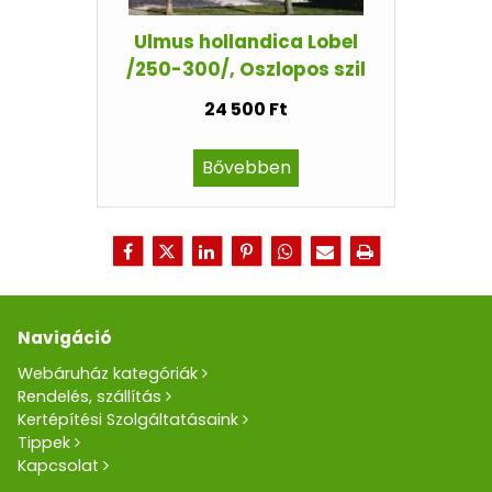
Ulmus hollandica Lobel
/250-300/, Oszlopos szil
24 500 Ft
Bővebben
Navigáció
Webáruház kategóriák
Rendelés, szállítás
Kertépítési Szolgáltatásaink
Tippek
Kapcsolat