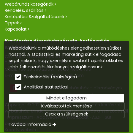
Webáruház kategóriák
Rendelés, szállítás
Kertépítési Szolgáltatásaink
Tippek
Kapcsolat
KertVarázs dísznövényáruda, kertészet és
webáruház
Weboldalunk a működéshez elengedhetetlen sütiket
használ. A statisztikai és marketing sütik elfogadása
Cím: 5100 Jászberény Kertész utca 5.
segít nekünk, hogy személyre szabott ajánlatokkal és
Telefon/Fax:
+36 57 400 455
jobb felhasználói élménnyel szolgálhassunk.
Mobil:
+36 30 390 2856
,
+36 20 405 0405
E-mail:
kertvarazs.online@gmail.com
Funkcionális (szükséges)
Analitikai, statisztikai
Kertvarázs Kertészeti webáruház - dísznövények,
kerti tó, öntözőrendszerek
Mindet elfogadom
Copyright © 2026 Kertvarázs dísznövény- és kertészeti
Kiválasztottak mentése
webáruház. Minden jog fenntartva.
Elállás a szerződéstől
Csak a szükségesek
Impresszum
Adatvédelmi nyilatkozat
ÁSZF
Süti
beállítások
További információ
Kreatív website