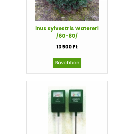
inus sylvestris Watereri
/60-80/
13 500 Ft
Bővebben