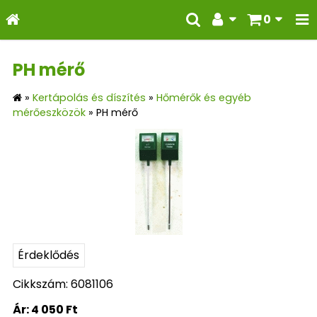
0
PH mérő
»
Kertápolás és díszítés
»
Hőmérők és egyéb
mérőeszközök
»
PH mérő
Érdeklődés
Cikkszám: 6081106
Ár:
4 050 Ft