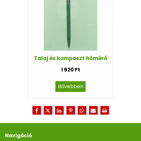
Talaj és komposzt hőmérő
1 920 Ft
Bővebben
Navigáció