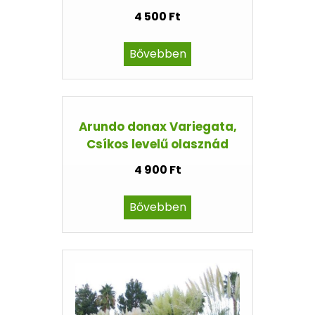
4 500 Ft
Bővebben
Arundo donax Variegata,
Csíkos levelű olasznád
4 900 Ft
Bővebben