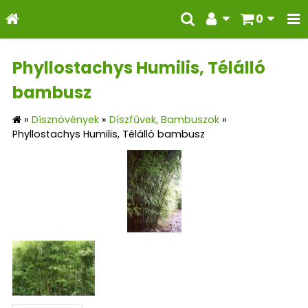
0
Phyllostachys Humilis, Télálló
bambusz
»
Dísznövények
»
Díszfűvek, Bambuszok
»
Phyllostachys Humilis, Télálló bambusz