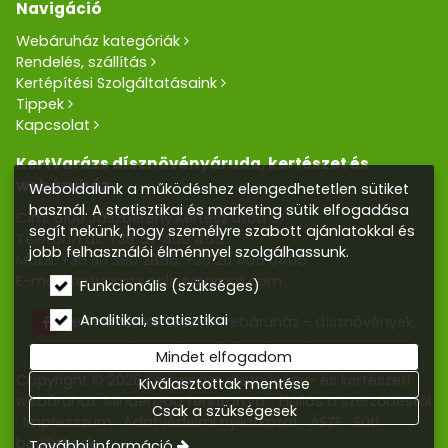
Navigáció
Webáruház kategóriák
Rendelés, szállítás
Kertépítési Szolgáltatásaink
Tippek
Kapcsolat
KertVarázs dísznövényáruda, kertészet és
webáruház
Weboldalunk a működéshez elengedhetetlen sütiket
használ. A statisztikai és marketing sütik elfogadása
Cím: 5100 Jászberény Kertész utca 5.
segít nekünk, hogy személyre szabott ajánlatokkal és
Telefon/Fax:
+36 57 400 455
jobb felhasználói élménnyel szolgálhassunk.
Mobil:
+36 30 390 2856
,
+36 20 405 0405
E-mail:
kertvarazs.online@gmail.com
Funkcionális (szükséges)
Analitikai, statisztikai
Kertvarázs Kertészeti webáruház - dísznövények,
kerti tó, öntözőrendszerek
Mindet elfogadom
Copyright © 2026 Kertvarázs dísznövény- és kertészeti
Kiválasztottak mentése
webáruház. Minden jog fenntartva.
Elállás a szerződéstől
Csak a szükségesek
Impresszum
Adatvédelmi nyilatkozat
ÁSZF
Süti
beállítások
További információ