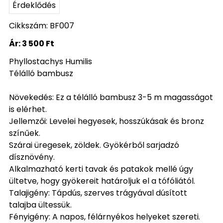
Érdeklődés
Cikkszám: BF007
Ár:
3 500 Ft
Phyllostachys Humilis
Télálló bambusz
Növekedés: Ez a télálló bambusz 3-5 m magasságot
is elérhet.
Jellemzői: Levelei hegyesek, hosszúkásak és bronz
színűek.
Szárai üregesek, zöldek. Gyökérből sarjadzó
dísznövény.
Alkalmazható kerti tavak és patakok mellé úgy
ültetve, hogy gyökereit határoljuk el a tófóliától.
Talajigény: Tápdús, szerves trágyával dúsított
talajba ültessük.
Fényigény: A napos, félárnyékos helyeket szereti.