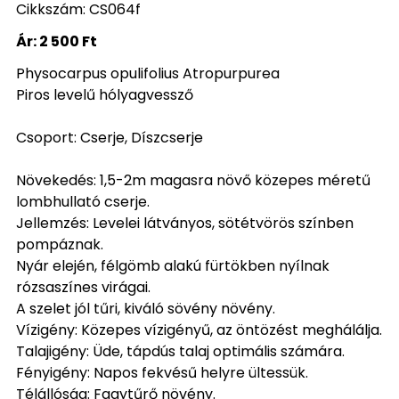
Cikkszám: CS064f
Ár:
2 500 Ft
Physocarpus opulifolius Atropurpurea
Piros levelű hólyagvessző
Csoport: Cserje, Díszcserje
Növekedés: 1,5-2m magasra növő közepes méretű
lombhullató cserje.
Jellemzés: Levelei látványos, sötétvörös színben
pompáznak.
Nyár elején, félgömb alakú fürtökben nyílnak
rózsaszínes virágai.
A szelet jól tűri, kiváló sövény növény.
Vízigény: Közepes vízigényű, az öntözést meghálálja.
Talajigény: Üde, tápdús talaj optimális számára.
Fényigény: Napos fekvésű helyre ültessük.
Télállóság: Fagytűrő növény.