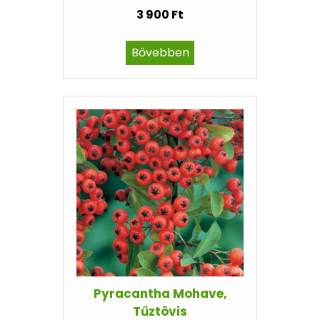
3 900 Ft
Bővebben
Pyracantha Mohave,
Tűztövis