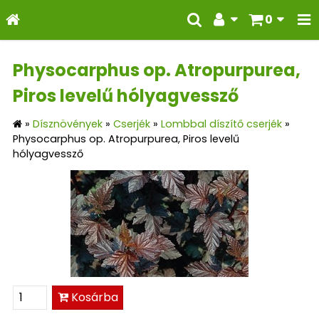
0
Physocarphus op. Atropurpurea,
Piros levelű hólyagvessző
»
Dísznövények
»
Cserjék
»
Lombbal díszítő cserjék
»
Physocarphus op. Atropurpurea, Piros levelű
hólyagvessző
Kosárba