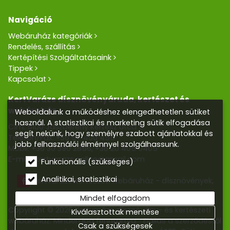
Navigáció
Webáruház kategóriák
Rendelés, szállítás
Kertépítési Szolgáltatásaink
Tippek
Kapcsolat
KertVarázs dísznövényáruda, kertészet és
webáruház
Weboldalunk a működéshez elengedhetetlen sütiket
használ. A statisztikai és marketing sütik elfogadása
Cím: 5100 Jászberény Kertész utca 5.
segít nekünk, hogy személyre szabott ajánlatokkal és
Telefon/Fax:
+36 57 400 455
jobb felhasználói élménnyel szolgálhassunk.
Mobil:
+36 30 390 2856
,
+36 20 405 0405
E-mail:
kertvarazs.online@gmail.com
Funkcionális (szükséges)
Analitikai, statisztikai
Kertvarázs Kertészeti webáruház - dísznövények,
kerti tó, öntözőrendszerek
Mindet elfogadom
Copyright © 2026 Kertvarázs dísznövény- és kertészeti
Kiválasztottak mentése
webáruház. Minden jog fenntartva.
Elállás a szerződéstől
Csak a szükségesek