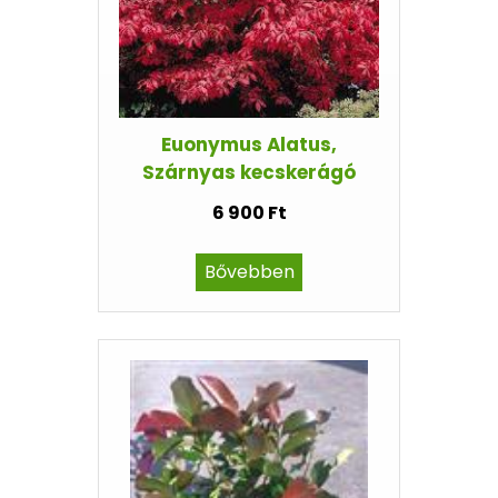
Euonymus Alatus,
Szárnyas kecskerágó
6 900 Ft
Bővebben