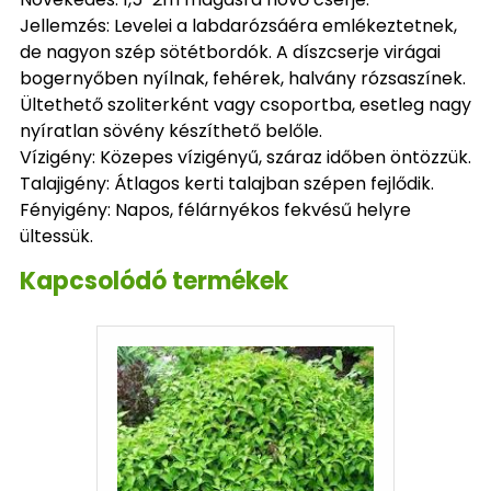
Jellemzés: Levelei a labdarózsáéra emlékeztetnek,
de nagyon szép sötétbordók. A díszcserje virágai
bogernyőben nyílnak, fehérek, halvány rózsaszínek.
Ültethető szoliterként vagy csoportba, esetleg nagy
nyíratlan sövény készíthető belőle.
Vízigény: Közepes vízigényű, száraz időben öntözzük.
Talajigény: Átlagos kerti talajban szépen fejlődik.
Fényigény: Napos, félárnyékos fekvésű helyre
ültessük.
Kapcsolódó termékek