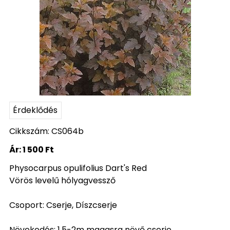
Érdeklődés
Cikkszám: CS064b
Ár:
1 500 Ft
Physocarpus opulifolius Dart's Red
Vörös levelű hólyagvessző
Csoport: Cserje, Díszcserje
Növekedés: 1,5-2m magasra növő cserje.