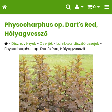
0
Physocharphus op. Dart's Red,
Hólyagvessző
»
Dísznövények
»
Cserjék
»
Lombbal díszítő cserjék
»
Physocharphus op. Dart's Red, Hólyagvessző