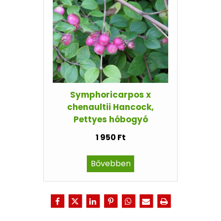
Symphoricarpos x
chenaultii Hancock,
Pettyes hóbogyó
1 950 Ft
Bővebben