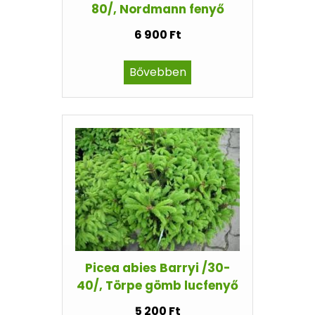
80/, Nordmann fenyő
6 900 Ft
Bővebben
Picea abies Barryi /30-
40/, Törpe gömb lucfenyő
5 200 Ft