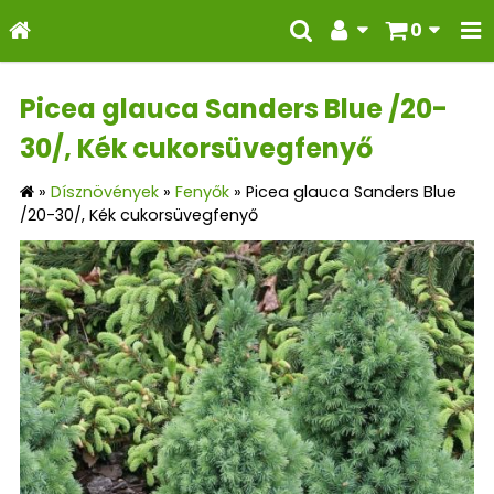
0
Picea glauca Sanders Blue /20-
30/, Kék cukorsüvegfenyő
»
Dísznövények
»
Fenyők
»
Picea glauca Sanders Blue
/20-30/, Kék cukorsüvegfenyő