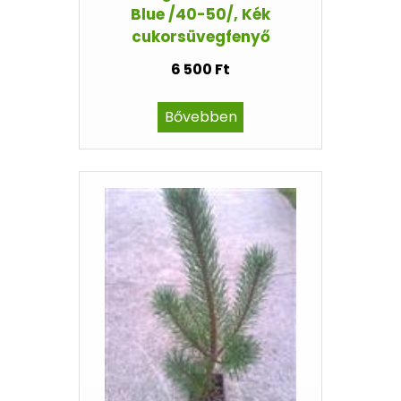
Blue /40-50/, Kék
cukorsüvegfenyő
6 500 Ft
Bővebben