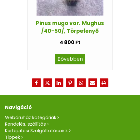
Pinus mugo var. Mughus
/40-50/, Törpefenyő
4 800 Ft
Bővebben
Navigáció
Webáruház kategóriák
Rendelés, szállítás
Kertépítési Szolgáltatásaink
Tippek