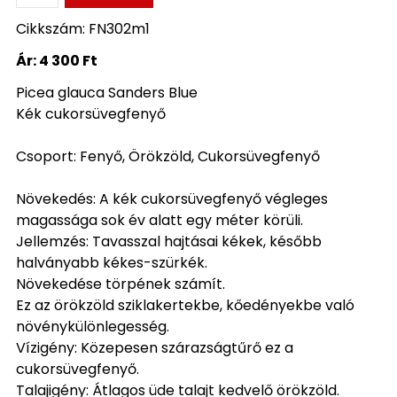
Cikkszám: FN302m1
Ár:
4 300 Ft
Picea glauca Sanders Blue
Kék cukorsüvegfenyő
Csoport: Fenyő, Örökzöld, Cukorsüvegfenyő
Növekedés: A kék cukorsüvegfenyő végleges
magassága sok év alatt egy méter körüli.
Jellemzés: Tavasszal hajtásai kékek, később
halványabb kékes-szürkék.
Növekedése törpének számít.
Ez az örökzöld sziklakertekbe, kőedényekbe való
növénykülönlegesség.
Vízigény: Közepesen szárazságtűrő ez a
cukorsüvegfenyő.
Talajigény: Átlagos üde talajt kedvelő örökzöld.