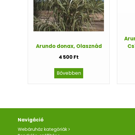
Aru
Arundo donax, Olasznád
Cs
4 500 Ft
Bővebben
Navigáció
Webáruház kategóriák