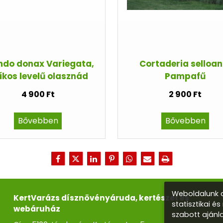
ndo donax Variegata,
Cortaderia selloan
íkos levelű olasznád
Pampafű
4 900 Ft
2 900 Ft
Bővebben
Bővebben
Weboldalunk a
KertVarázs dísznövényáruda, kertészet és
statisztikai é
webáruház
szabott ajánl