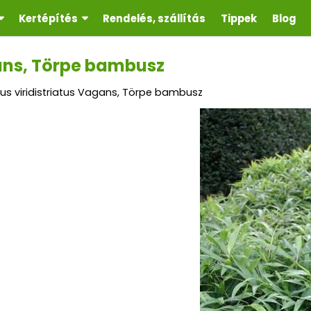
Kertépítés
Rendelés, szállítás
Tippek
Blog
gans, Törpe bambusz
tus viridistriatus Vagans, Törpe bambusz