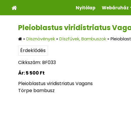
Nyitólap
Webáruház
Pleioblastus viridistriatus Va
»
Dísznövények
»
Díszfűvek, Bambuszok
»
Pleioblas
Érdeklődés
Cikkszám: BF033
Ár:
5 500 Ft
Pleioblastus viridistriatus Vagans
Törpe bambusz