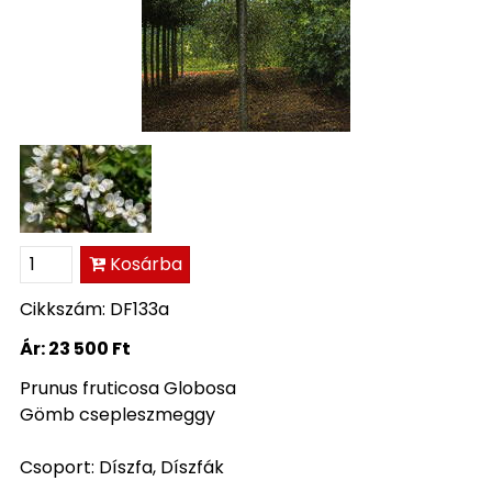
Kosárba
Cikkszám: DF133a
Ár:
23 500 Ft
Prunus fruticosa Globosa
Gömb csepleszmeggy
Csoport: Díszfa, Díszfák