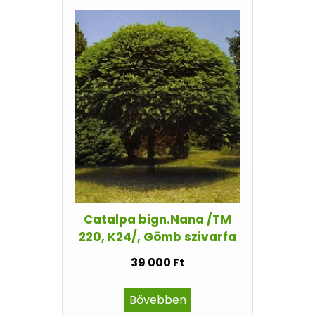
Catalpa bign.Nana /TM
220, K24/, Gömb szivarfa
39 000 Ft
Bővebben