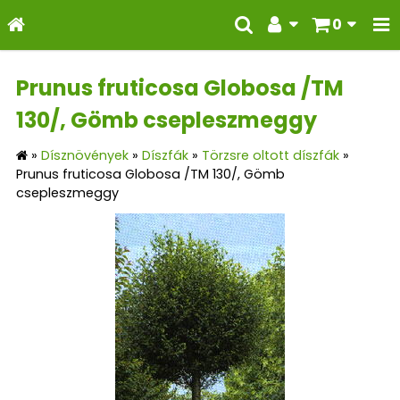
0
Prunus fruticosa Globosa /TM
130/, Gömb csepleszmeggy
»
Dísznövények
»
Díszfák
»
Törzsre oltott díszfák
»
Prunus fruticosa Globosa /TM 130/, Gömb
csepleszmeggy