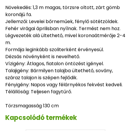
Növekedés: 1,3 m magas, törzsre oltott, zárt gömb
koronájú fa.
Jellemzői: Levelei bőrneműek, fénylő sötétzöldek.
Fehér virágai áprilisban nyílnak. Termést nem hoz.
Légvezeték alá ültethető, mivel koronaátmérője 2-4
m.
Formája leginkább szoliterként érvényesül.
Dézsás növényként is nevelhető.
Vízigény: Átlagos, fiatalon öntözést igényel.
Talajigény: Bármilyen talajba ültethető, sovány,
száraz talajon is szépen fejlődik.
Fényigény: Napos vagy félárnyékos fekvést kedveli.
Télállóság: Teljesen fagytűrő.
Törzsmagasság 130 cm
Kapcsolódó termékek