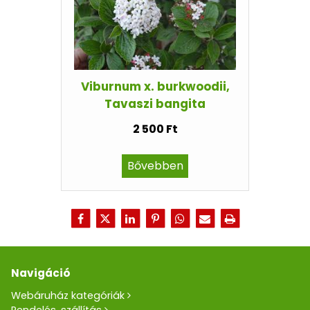
Viburnum x. burkwoodii,
Tavaszi bangita
2 500 Ft
Bővebben
Navigáció
Webáruház kategóriák
Rendelés, szállítás