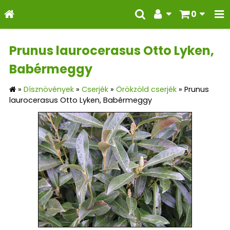
0
Prunus laurocerasus Otto Lyken,
Babérmeggy
»
Dísznövények
»
Cserjék
»
Örökzöld cserjék
»
Prunus
laurocerasus Otto Lyken, Babérmeggy