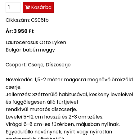
Kosárba
Cikkszám: CS061b
Ár:
3 950 Ft
Laurocerasus Otto Lyken
Bolgár babérmeggy
Csoport: Cserje, Díszcserje
Növekedés: 1,5-2 méter magasra megnövő örökzöld
cserje.
Jellemzés: Szétterülő habitusával, keskeny leveleivel
és függőlegesen álló fürtjeivel
rendkívül mutatós díszcserje.
Levelei 5-12 cm hosszú és 2-3 cm széles.
Virágai 6-8 cm-es fűzérben, májusban nyílnak.
Egyedülálló növénynek, nyírt vagy nyíratlan