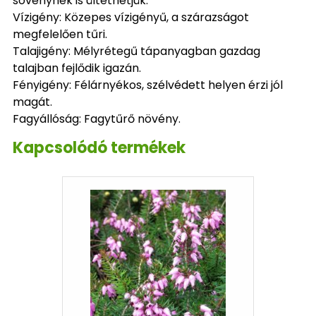
sövénynek is ültethetjük.
Vízigény: Közepes vízigényű, a szárazságot
megfelelően tűri.
Talajigény: Mélyrétegű tápanyagban gazdag
talajban fejlődik igazán.
Fényigény: Félárnyékos, szélvédett helyen érzi jól
magát.
Fagyállóság: Fagytűrő növény.
Kapcsolódó termékek