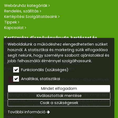
Webáruház kategóriák
Rendelés, szállítás
Kertépítési Szolgáltatásaink
Tippek
Kapcsolat
KertVarázs dísznövényáruda, kertészet és
webáruház
Weboldalunk a működéshez elengedhetetlen sütiket
használ. A statisztikai és marketing sütik elfogadása
Cím: 5100 Jászberény Kertész utca 5.
segít nekünk, hogy személyre szabott ajánlatokkal és
Telefon/Fax:
+36 57 400 455
jobb felhasználói élménnyel szolgálhassunk.
Mobil:
+36 30 390 2856
,
+36 20 405 0405
E-mail:
kertvarazs.online@gmail.com
Funkcionális (szükséges)
Analitikai, statisztikai
Kertvarázs Kertészeti webáruház - dísznövények,
kerti tó, öntözőrendszerek
Mindet elfogadom
Copyright © 2026 Kertvarázs dísznövény- és kertészeti
Kiválasztottak mentése
webáruház. Minden jog fenntartva.
Elállás a szerződéstől
Csak a szükségesek
Impresszum
Adatvédelmi nyilatkozat
ÁSZF
Süti
beállítások
További információ
Kreatív website