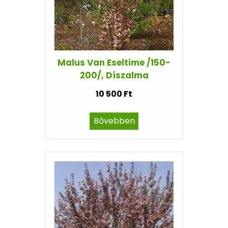
Malus Van Eseltime /150-
200/, Díszalma
10 500 Ft
Bővebben