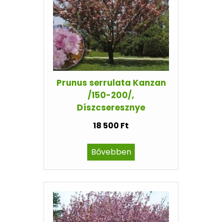
Prunus serrulata Kanzan
/150-200/,
Díszcseresznye
18 500 Ft
Bővebben