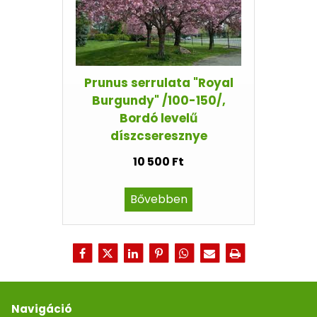
Prunus serrulata "Royal
Burgundy" /100-150/,
Bordó levelű
díszcseresznye
10 500 Ft
Bővebben
Navigáció