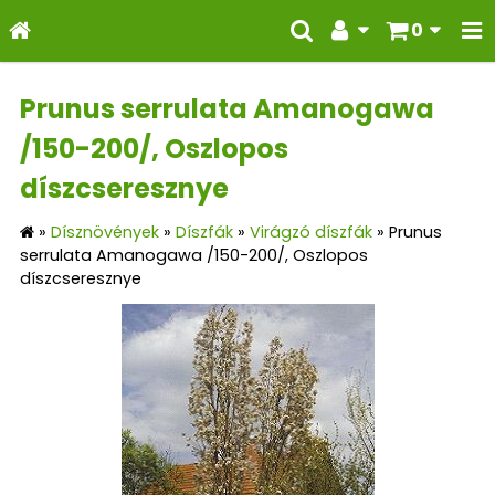
0
Prunus serrulata Amanogawa
/150-200/, Oszlopos
díszcseresznye
»
Dísznövények
»
Díszfák
»
Virágzó díszfák
»
Prunus
serrulata Amanogawa /150-200/, Oszlopos
díszcseresznye