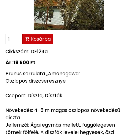
Kosárba
Cikkszám: DF124a
Ár:
19 500 Ft
Prunus serrulata „Amanogawa”
Oszlopos díszcseresznye
Csoport: Díszfa, Díszfák
Növekedés: 4-5 m magas oszlopos növekedésű
díszfa.
Jellemzői: Ágai egymás mellett, függőlegesen
törnek fölfelé. A díszfák levelei hegyesek, őszi