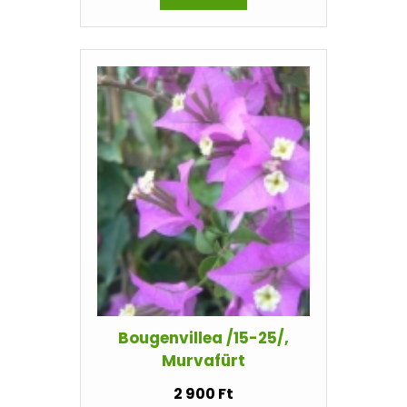
Bougenvillea /15-25/,
Murvafürt
2 900 Ft