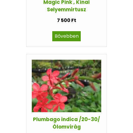
Magic Pink , Kínai
Selyemmirtusz
7 500 Ft
Bővebben
Plumbago indica /20-30/
Ólomvirág