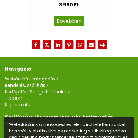
3 950 Ft
Bővebben
Navigáció
Webáruház kategóriák
Rendelés, szállítás
Kertépítési Szolgáltatásaink
Tippek
Kapcsolat
KertVarázs dísznövényáruda, kertészet és
webáruház
Weboldalunk a működéshez elengedhetetlen sütiket
használ. A statisztikai és marketing sütik elfogadása
Cím: 5100 Jászberény Kertész utca 5.
segít nekünk, hogy személyre szabott ajánlatokkal és