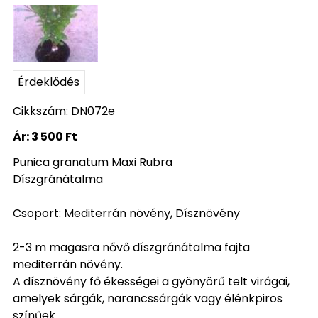
Érdeklődés
Cikkszám: DN072e
Ár:
3 500 Ft
Punica granatum Maxi Rubra
Díszgránátalma
Csoport: Mediterrán növény, Dísznövény
2-3 m magasra nővő díszgránátalma fajta
mediterrán növény.
A dísznövény fő ékességei a gyönyörű telt virágai,
amelyek sárgák, narancssárgák vagy élénkpiros
színűek.